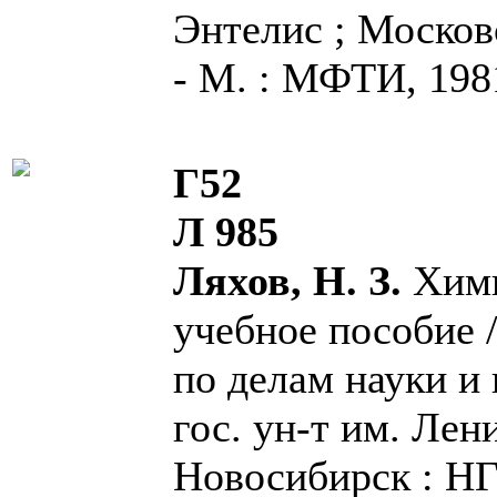
Энтелис ; Москов
- М. : МФТИ, 1981.
Г52
Л 985
Ляхов, Н. З.
Хими
учебное пособие /
по делам науки 
гос. ун-т им. Лен
Новосибирск : НГУ,