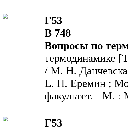
Г53
В 748
Вопросы по тер
термодинамике [Т
/ М. Н. Данчевская
Е. Н. Еремин ; М
факультет. - М. : М
Г53