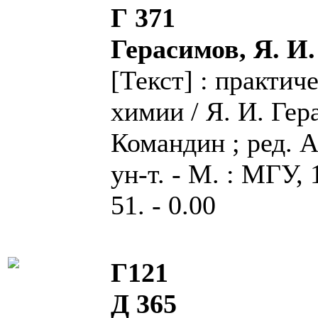
Г 371
Герасимов, Я. И
[Текст] : практи
химии / Я. И. Гер
Командин ; ред. А
ун-т. - М. : МГУ, 1
51. - 0.00
Г121
Д 365