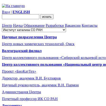
Вход
|
ENGLISH
Центр
Наука
Образование
Разработки
Вакансии
Контакты
Научные подразделения Центра
Центр новых химических технологий, Омск
Волгоградский филиал
Центр коллективного пользования «Сибирский кольцевой ист
Центр коллективного пользования «Национальный центр и
Проект «БиоКатТех»
Директор, академик В.И. Бухтияров
Научный руководитель, академик В.Н. Пармон
Администрация Центра
Почетный профессор ИК СО РАН
Документы