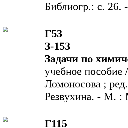
Библиогр.: с. 26. 
Г53
З-153
Задачи по химич
учебное пособие /
Ломоносова ; ред. 
Резвухина. - М. : М
Г115