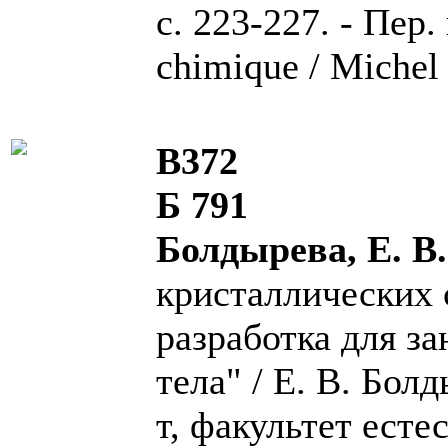
с. 223-227. - Пер. 
chimique / Michel 
В372
Б 791
Болдырева, Е. В
кристаллических с
разработка для з
тела" / Е. В. Бол
т, факультет есте