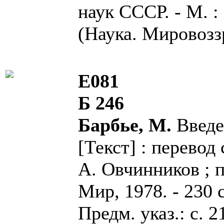
наук СССР. - М. : Н
(Наука. Мировоззр
Е081
Б 246
Барбье, М.
Введе
[Текст] : перевод 
А. Овчинников ; п
Мир, 1978. - 230 с
Предм. указ.: с. 2