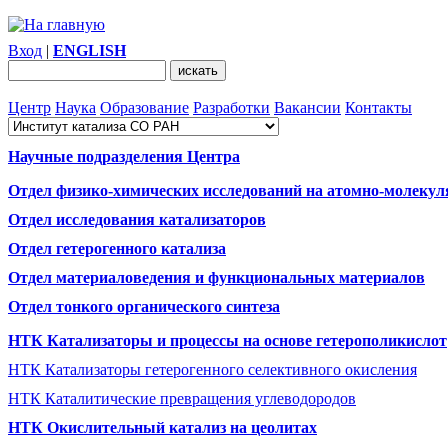
Вход
|
ENGLISH
Центр
Наука
Образование
Разработки
Вакансии
Контакты
Научные подразделения Центра
Отдел физико-химических исследований на атомно-молекул
Отдел исследования катализаторов
Отдел гетерогенного катализа
Отдел материаловедения и функциональных материалов
Отдел тонкого органического синтеза
НТК Катализаторы и процессы на основе гетерополикислот
НТК Катализаторы гетерогенного селективного окисления
НТК Каталитические превращения углеводородов
НТК Окислительный катализ на цеолитах