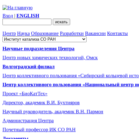
Вход
|
ENGLISH
Центр
Наука
Образование
Разработки
Вакансии
Контакты
Научные подразделения Центра
Центр новых химических технологий, Омск
Волгоградский филиал
Центр коллективного пользования «Сибирский кольцевой ист
Центр коллективного пользования «Национальный центр и
Проект «БиоКатТех»
Директор, академик В.И. Бухтияров
Научный руководитель, академик В.Н. Пармон
Администрация Центра
Почетный профессор ИК СО РАН
Документы