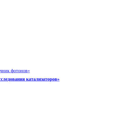
очник фотонов»
сследования катализаторов»