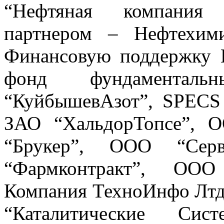
“Нефтяная компания 
партнером – Нефтехим
Финансовую поддержку К
фонд фундаменталь
“КуйбышевАзот”, SPECS 
ЗАО “ХальдорТопсе”, 
“Брукер”, ООО “Серв
“Фармконтракт”, ООО
Компания ТехноИнфо Лтд
“Каталитические Сис