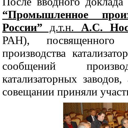
После вводного доклада
“Промышленное произ
России”
д.т.н.
A.C. Но
РАН), посвященного 
производства катализато
сообщений производ
катализаторных заводов,
совещании приняли участи