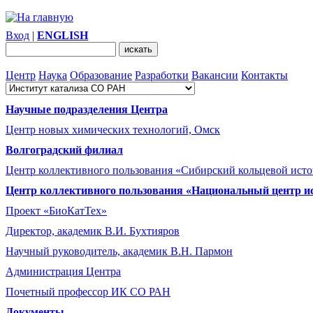
Вход
|
ENGLISH
Центр
Наука
Образование
Разработки
Вакансии
Контакты
Научные подразделения Центра
Центр новых химических технологий, Омск
Волгоградский филиал
Центр коллективного пользования «Сибирский кольцевой ист
Центр коллективного пользования «Национальный центр и
Проект «БиоКатТех»
Директор, академик В.И. Бухтияров
Научный руководитель, академик В.Н. Пармон
Администрация Центра
Почетный профессор ИК СО РАН
Документы