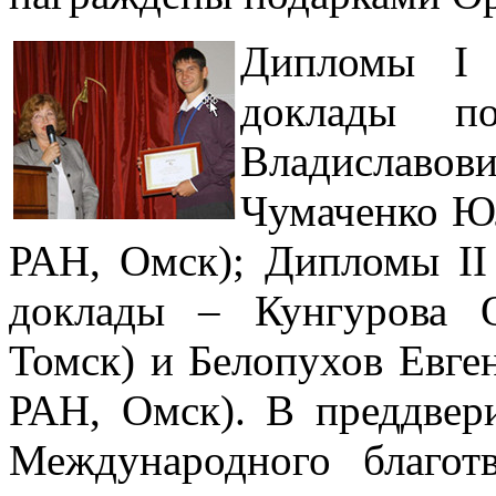
Дипломы I 
доклады по
Владиславо
Чумаченко Ю
РАН, Омск); Дипломы II
доклады – Кунгурова О
Томск) и Белопухов Евг
РАН, Омск). В преддвер
Международного благот