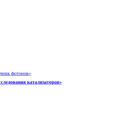
очник фотонов»
сследования катализаторов»