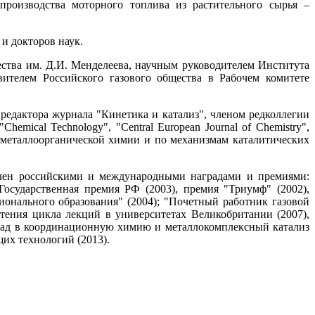
производства моторного топлива из растительного сырья –
и докторов наук.
ства им. Д.И. Менделеева, научным руководителем Института
ителем Российского газового общества в Рабочем комитете
редактора журнала "Кинетика и катализ", членом редколлегии
Chemical Technology", "Central European Journal of Chemistry",
еталлоорганической химии и по механизмам каталитических
чен российскими и международными наградами и премиями:
Государственная премия РФ (2003), премия "Триумф" (2002),
онального образования" (2004); "Почетный работник газовой
тения цикла лекций в университетах Великобритании (2007),
клад в координационную химию и металлокомплексный катализ
щих технологий (2013).