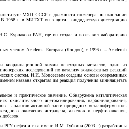
ом институте МХП СССР в должности инженера по окончании
. В 1958 г. в МИТХТ он защитил кандидатскую диссертацию
Н.С. Курнакова РАН, где он создал и возглавил лабораторию
ным членом Academia Europaea (Лондон), с 1996 г. – Academia
ти координационной химии переходных металлов, один из
 пионерских исследований по катализу жидкофазных реакций
ческих систем. И.И. Моисеевым созданы основы современных
именем названа открытая им реакция получения винилацетата
ьное и практическое значение. Обнаружена каталитическая
ях окислительного ацетоксилирования, карбонилирования,
лов – аналогов активной части природных металлоферментов.
сидного окисления антрацена, алкенов и перфторалкенов,
х добавок.
РГУ нефти и газа имени И.М. Губкина (2003 г.) разработаны