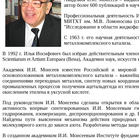
автор более 600 публикаций в нау
Профессиональная деятельность
МИТХТ им. М.В. Ломоносова (спе
"Исследование в области жидкофаз
С 1963 г. его научная деятельно
металлокомплексного катализа.
В 1992 г. Илья Иосифович был избран действительным членом 
Scientiarum et Artium Europaea (Вена), Академии наук, искусств
Академик И.И. Моисеев известен Российской и мировой 
основоположников металлокомплексного катализа – важнейш
соединениями переходных металлов, синтезу новых координ
промышленных процессов получения ацетальдегида из этилен
окислением этилена в уксусной кислоте.
Под руководством И.И. Моисеева сделаны открытия в обла
активность впервые синтезированных И.И. Моисеевым гиг
гидрирования, изомеризации, диспропорционирования и др. 
Найдены пути выяснения механизма действия природных м
молекулярного азота до закиси азота. Разработаны методы за
В созданном академиком И.И. Моисеевым Институте фундамен