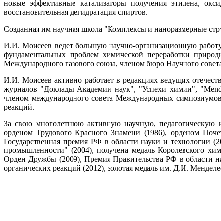
новые эффективные катализаторы получения этилена, окси
восстановительная дегидратация спиртов.
Созданная им научная школа "Комплексы и наноразмерные струк
И.И. Моисеев ведет большую научно-организационную работу
фундаментальных проблем химической переработки природн
Международного газового союза, членом бюро Научного сове
И.И. Моисеев активно работает в редакциях ведущих отечест
журналов "Доклады Академии наук", "Успехи химии", "Mendeleev 
членом международного совета Международных симпозиумов 
реакций.
За свою многолетнюю активную научную, педагогическую 
орденом Трудового Красного Знамени (1986), орденом Почет
Государственная премия РФ в области науки и технологии (
промышленности" (2004), получена медаль Королевского хим
Орден Дружбы (2009), Премия Правительства РФ в области н
органических реакций (2012), золотая медаль им. Д.И. Мендел