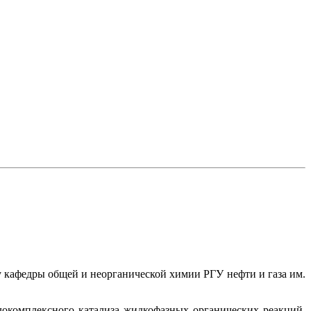
ру кафедры общей и неорганической химии РГУ нефти и газа им.
окомплексного катализа жидкофазных органических реакций,