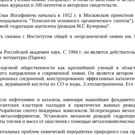
чных журналах и 100 патентов и авторских свидетельств.
 Ильи Иосифовича началась в 1952 г. в Московском проектн
циальность "Технология основного органического синтеза")
ной гидратации ацетилена (реакция М.Г. Кучерова)".
сть связана с Институтом общей и неорганической химии им. 
Российской академии наук. С 1994 г. он является действитель
 и литературы (Париж).
научной общественности как крупнейший ученый в облас
его направления в современной химии. Он является автором
ационных соединений, конструированию эффективных каталити
а, муравьиной кислоты из СО и воды, 2-этилантрахинона. Его 
сти нефтехимии и катализа, имеющие важнейшее фундаментал
антских кластеров палладия в практически важных реакци
Разработан синтез биядерных комплексов 3d-переходных метал
еталлоферментов. Установлен механизм реакций гидроперок
щиты топлив и масел от окисления с помощью металлокомплексны
тальных проблем химической переработки природного газа при 