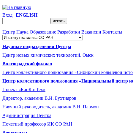
Вход
|
ENGLISH
Центр
Наука
Образование
Разработки
Вакансии
Контакты
Научные подразделения Центра
Центр новых химических технологий, Омск
Волгоградский филиал
Центр коллективного пользования «Сибирский кольцевой ист
Центр коллективного пользования «Национальный центр и
Проект «БиоКатТех»
Директор, академик В.И. Бухтияров
Научный руководитель, академик В.Н. Пармон
Администрация Центра
Почетный профессор ИК СО РАН
Документы