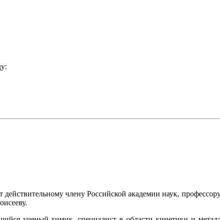
у:
лет действительному члену Российской академии наук, профессо
оисееву.
ийся ученый-химик, специалист в области кинетики и металл