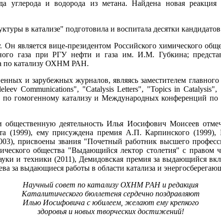
да углерода и водорода из метана. Найдена новая реакция 
туры в катализе" подготовила и воспитала десятки кандидатов 
. Он является вице-президентом Российского химического обще
ого газа при РГУ нефти и газа им. И.М. Губкина; представ
та по катализу ОХНМ РАН.
венных и зарубежных журналов, являясь заместителем главного 
Communications", "Catalysis Letters", "Topics in Catalysis", "
по гомогенному катализу и Международных конференций по м
и общественную деятельность Илья Иосифович Моисеев отме
а (1999), ему присуждена премия А.П. Карпинского (1999), 
2003), присвоены звания "Почетный работник высшего професси
ического общества "Выдающийся лектор столетия" с правом ч
ауки и техники (2011), Демидовская премия за выдающийся в
еева за выдающиеся работы в области катализа и энергосберегаю
Научный совет по катализу ОХНМ РАН и редакция
Каталитического бюллетеня сердечно поздравляют
Илью Иосифовича с юбилеем, желают ему крепкого
здоровья и новых творческих достижений!