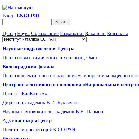
Вход
|
ENGLISH
Центр
Наука
Образование
Разработки
Вакансии
Контакты
Научные подразделения Центра
Центр новых химических технологий, Омск
Волгоградский филиал
Центр коллективного пользования «Сибирский кольцевой ист
Центр коллективного пользования «Национальный центр и
Проект «БиоКатТех»
Директор, академик В.И. Бухтияров
Научный руководитель, академик В.Н. Пармон
Администрация Центра
Почетный профессор ИК СО РАН
Документы