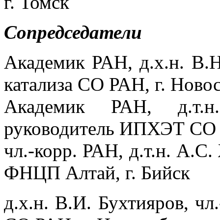
г. Томск
Сопредседатели
Академик РАН, д.х.н. В.
катализа СО РАН, г. Ново
Академик РАН, д.т.н
руководитель ИПХЭТ СО Р
чл.-корр. РАН, д.т.н. А.С
ФНЦП Алтай, г. Бийск
д.х.н. В.И. Бухтияров, чл