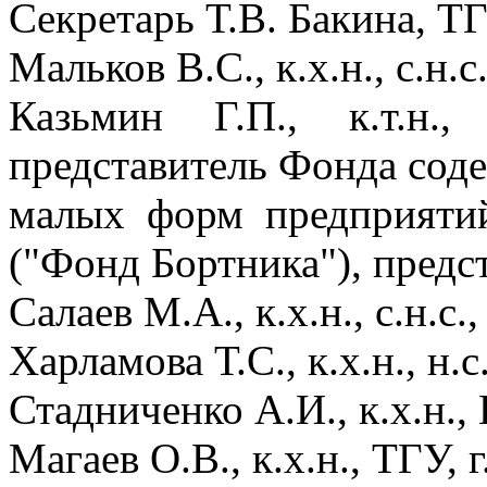
Секретарь Т.В. Бакина, ТГ
Мальков В.С., к.х.н., с.н.с
Казьмин Г.П., к.т.н.
представитель Фонда сод
малых форм предприятий
("Фонд Бортника"), предс
Салаев М.А., к.х.н., с.н.с.
Харламова Т.С., к.х.н., н.с
Стадниченко А.И., к.х.н.
Магаев О.В., к.х.н., ТГУ, 