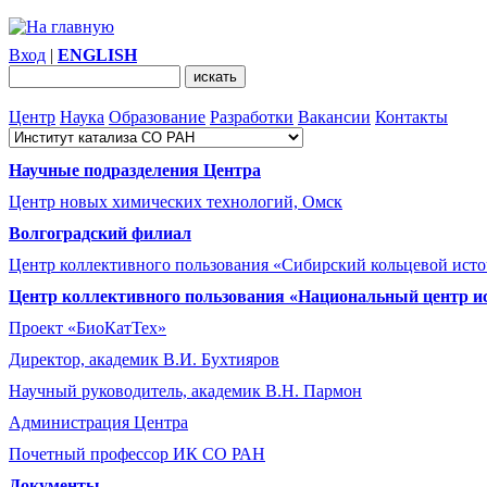
Вход
|
ENGLISH
Центр
Наука
Образование
Разработки
Вакансии
Контакты
Научные подразделения Центра
Центр новых химических технологий, Омск
Волгоградский филиал
Центр коллективного пользования «Сибирский кольцевой ист
Центр коллективного пользования «Национальный центр и
Проект «БиоКатТех»
Директор, академик В.И. Бухтияров
Научный руководитель, академик В.Н. Пармон
Администрация Центра
Почетный профессор ИК СО РАН
Документы