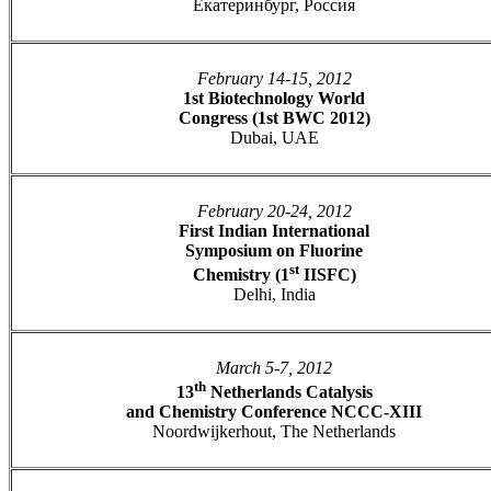
Екатеринбург, Россия
February 14-15, 2012
1st Biotechnology World
Congress (1st BWC 2012)
Dubai, UAE
February 20-24, 2012
First Indian International
Symposium on Fluorine
st
Chemistry (1
IISFC)
Delhi, India
March 5-7, 2012
th
13
Netherlands Catalysis
and Chemistry Conference NCCC-XIII
Noordwijkerhout, The Netherlands