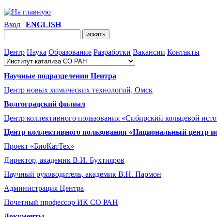
Вход
|
ENGLISH
Центр
Наука
Образование
Разработки
Вакансии
Контакты
Научные подразделения Центра
Центр новых химических технологий, Омск
Волгоградский филиал
Центр коллективного пользования «Сибирский кольцевой ист
Центр коллективного пользования «Национальный центр и
Проект «БиоКатТех»
Директор, академик В.И. Бухтияров
Научный руководитель, академик В.Н. Пармон
Администрация Центра
Почетный профессор ИК СО РАН
Документы