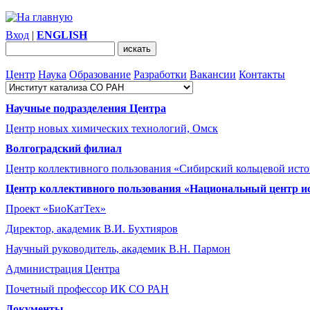
Вход
|
ENGLISH
Центр
Наука
Образование
Разработки
Вакансии
Контакты
Научные подразделения Центра
Центр новых химических технологий, Омск
Волгоградский филиал
Центр коллективного пользования «Сибирский кольцевой ист
Центр коллективного пользования «Национальный центр и
Проект «БиоКатТех»
Директор, академик В.И. Бухтияров
Научный руководитель, академик В.Н. Пармон
Администрация Центра
Почетный профессор ИК СО РАН
Документы