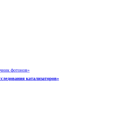
очник фотонов»
сследования катализаторов»