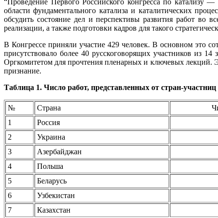
“Проведение Первого Российского конгресса по катализу —
области фундаментального катализа и каталитических проце
обсудить состояние дел и перспективы развития работ во в
реализации, а также подготовки кадров для такого стратегиче
В Конгрессе приняли участие 429 человек. В основном это с
присутствовало более 40 русскоговорящих участников из 14
Оргкомитетом для прочтения пленарных и ключевых лекций. Э
признание.
Таблица 1. Число работ, представленных от стран-участниц
№
Страна
Ч
1
Россия
2
Украина
3
Азербайджан
4
Польша
5
Беларусь
6
Узбекистан
7
Казахстан