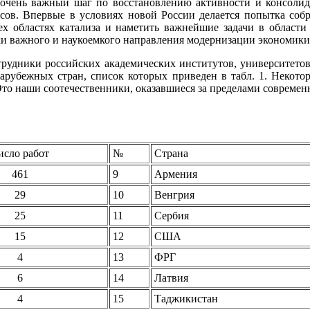
 очень важный шаг по восстановлению активности и консолида
ссов. Впервые в условиях новой России делается попытка собр
сех областях катализа и наметить важнейшие задачи в облас
ски важного и наукоемкого направления модернизации экономики
отрудники российских академических институтов, университет
 зарубежных стран, список которых приведен в табл. 1. Некот
то наши соотечественники, оказавшиеся за пределами совреме
исло работ
№
Страна
461
9
Армения
29
10
Венгрия
25
11
Сербия
15
12
США
4
13
ФРГ
6
14
Латвия
4
15
Таджикистан