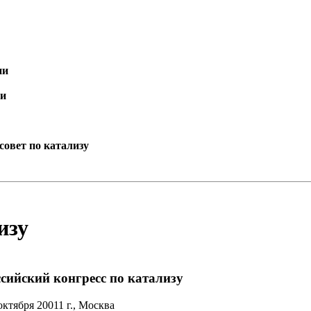
ии
ии
овет по катализу
изу
сийский конгресс по катализу
октября 20011 г., Москва