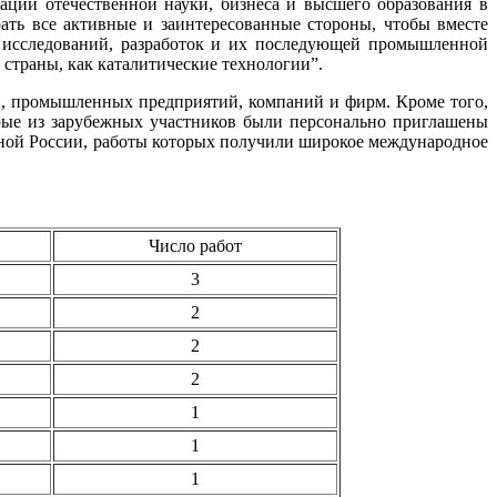
ции отечественной науки, бизнеса и высшего образования в
ать все активные и заинтересованные стороны, чтобы вместе
ти исследований, разработок и их последующей промышленной
 страны, как каталитические технологии”.
ов, промышленных предприятий, компаний и фирм. Кроме того,
орые из зарубежных участников были персонально приглашены
нной России, работы которых получили широкое международное
Число работ
3
2
2
2
1
1
1