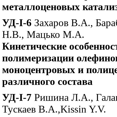
металлоценовых катали
УД-I-6
Захаров В.А., Бара
Н.В., Мацько М.А.
Кинетические особеннос
полимеризации олефинов
моноцентровых и полиц
различного состава
УД-I-7
Ришина Л.А., Галаш
Тускаев В.А.,Kissin Y.V.