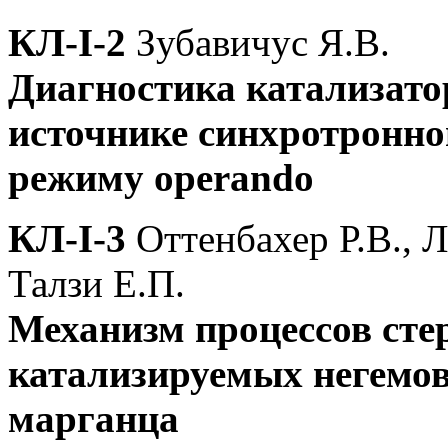
КЛ-I-2
Зубавичус Я.В.
Диагностика катализато
источнике синхротронног
режиму operando
КЛ-I-3
Оттенбахер Р.В., 
Талзи Е.П.
Механизм процессов сте
катализируемых негемо
марганца