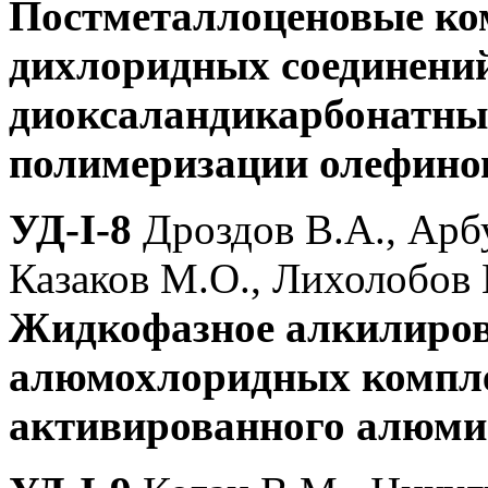
Постметаллоценовые ко
дихлоридных соединений
диоксаландикарбонатны
полимеризации олефино
УД-I-8
Дроздов В.А., Арб
Казаков М.О., Лихолобов 
Жидкофазное алкилиров
алюмохлоридных комплек
активированного алюми