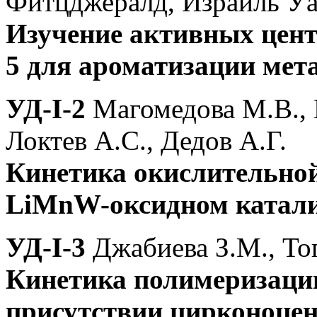
Фитцджералд, Израиль Уа
Изучение активных цен
5 для ароматизации мет
УД-I-2
Магомедова М.В., 
Локтев А.С., Дедов А.Г.
Кинетика окислительной
LiMnW-оксидном катали
УД-I-3
Джабиева З.М., То
Кинетика полимеризаци
присутствии цирконоцен