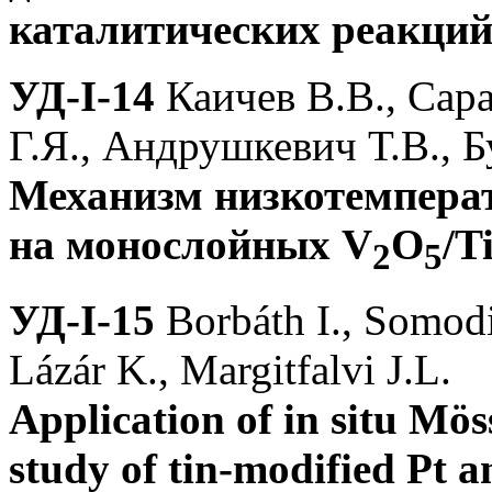
каталитических реакци
УД-I-14
Каичев В.В., Сара
Г.Я., Андрушкевич Т.В., 
Механизм низкотемперат
на монослойных V
O
/T
2
5
УД-I-15
Borbáth I., Somodi
Lázár K., Margitfalvi J.L.
Application of in situ Mös
study of tin-modified Pt a