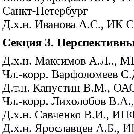
Санкт-Петербург
Д.х.н. Иванова А.С., ИК
Секция 3. Перспективны
Д.х.н. Максимов А.Л.., 
Чл.-корр. Варфоломеев С
Д.т.н. Капустин В.М., О
Чл.-корр. Лихолобов В.А
Д.х.н. Савченко В.И., И
Д.х.н. Ярославцев А.Б.,