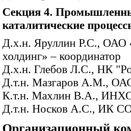
Секция 4. Промышленны
каталитические процесс
Д.х.н. Яруллин Р.С., ОАО
холдинг» – координатор
Д.х.н. Глебов Л.С., НК "
Д.т.н. Мазгаров А.М., О
К.т.н. Махлин В.А., ИНХ
Д.т.н. Носков А.С., ИК С
Организационный ко