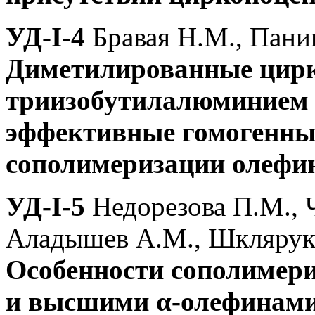
УД-I-4
Бравая Н.М., Пани
Диметилированные цирк
триизобутилалюминием в
эффективные гомогенны
сополимеризации олефи
УД-I-5
Недорезова П.М., 
Аладышев А.М., Шклярук
Особенности сополимери
и высшими α-олефинами 