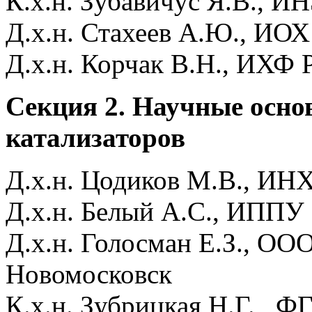
К.х.н. Зубавичус Я.В., 
Д.х.н. Стахеев А.Ю., ИО
Д.х.н. Корчак В.Н., ИХФ
Секция 2. Научные осно
катализаторов
Д.х.н. Цодиков М.В., ИН
Д.х.н. Белый А.С., ИППУ
Д.х.н. Голосман Е.З.,
Новомосковск
К.х.н. Зубрицкая Н.Г. , 