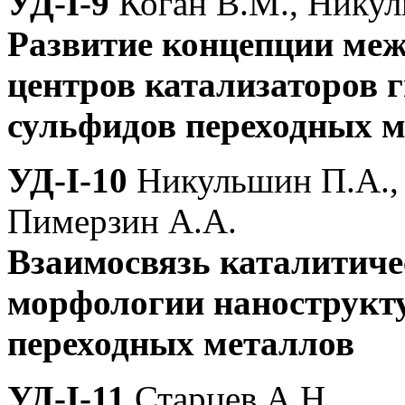
УД-I-9
Коган В.М., Нику
Развитие концепции ме
центров катализаторов 
сульфидов переходных 
УД-I-10
Никульшин П.А., 
Пимерзин А.А.
Взаимосвязь каталитичес
морфологии нанострукт
переходных металлов
УД-I-11
Старцев А.Н.