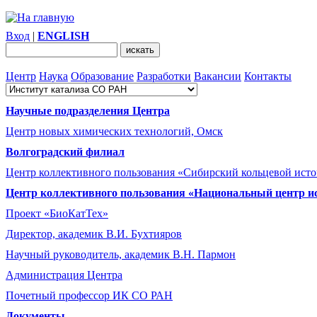
Вход
|
ENGLISH
Центр
Наука
Образование
Разработки
Вакансии
Контакты
Научные подразделения Центра
Центр новых химических технологий, Омск
Волгоградский филиал
Центр коллективного пользования «Сибирский кольцевой ист
Центр коллективного пользования «Национальный центр и
Проект «БиоКатТех»
Директор, академик В.И. Бухтияров
Научный руководитель, академик В.Н. Пармон
Администрация Центра
Почетный профессор ИК СО РАН
Документы