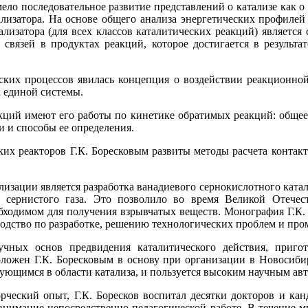
ело последовательное развитие представлений о катализе как 
лизатора. На основе общего анализа энергетических профилей
ализатора (для всех классов каталитических реакций) являетс
 связей в продуктах реакций, которое достигается в результа
ких процессов явилась концепция о воздействии реакционной 
к единой системы.
кций имеют его работы по кинетике обратимых реакций: обще
 и способы ее определения.
их реакторов Г.К. Боресковым развиты методы расчета контак
изации является разработка ванадиевого сернокислотного катали
сернистого газа. Это позволило во время Великой Отече
ходимом для получения взрывчатых веществ. Монография Г.К. 
водство по разработке, решению технологических проблем и пр
чных основ предвидения каталитического действия, пригот
ожен Г.К. Боресковым в основу при организации в Новосибир
ющимся в области катализа, и пользуется высоким научным автор
рческий опыт, Г.К. Боресков воспитал десятки докторов и кан
 внимание непосредственно педагогической работе. В течение м