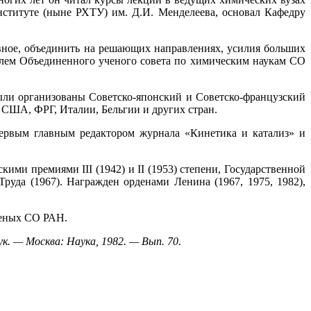
ституте (ныне РХТУ) им. Д.И. Менделеева, основал Кафедру
вное, объединить на решающих направлениях, усилия больших
елем Объединенного ученого совета по химическим наукам СО
ыли организованы Советско-японский и Советско-французский
США, ФРГ, Италии, Бельгии и других стран.
первым главным редактором журнала «Кинетика и катализ» и
ми премиями III (1942) и II (1953) степени, Государственной
уда (1967). Награжден орденами Ленина (1967, 1975, 1982),
ученых СО РАН.
. — Москва: Наука, 1982. — Вып. 70.