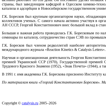
страны, был заведующим кафедрой в Одесском химико-техно
катализа и адсорбции в Новосибирском государственном униве
Г.К. Боресков был крупным организатором науки, обладающи
коллективов ученых. С самого начала активно участвуя в о
АН СССР, Георгий Константинович внес большой вклад в стан
Большая и важная работа проводилась Г.К. Боресковым по н
семинары по катализу, сотрудничество стран СЭВ по промышл
Г.К. Боресков был членом редколлегий наиболее авторитет
международного журнала «Reaction Kinetics & Catalysis Letters».
Научная и организационная деятельность Георгия Константино
премией Украинской ССР (1970), Государственной премией С
Трудового Красного Знамени (1952), «Знак Почета» (1944), а т
В 1991 г. имя академика Г.К. Борескова присвоено Институту 
По материалам книги «Георгий Константинович Боресков». Мат
Copyright ©
catalysis.ru
2005–2026