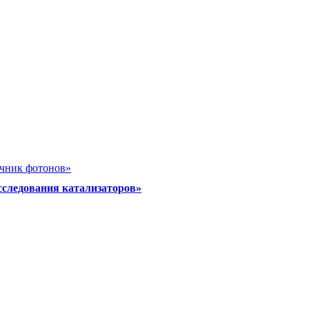
очник фотонов»
сследования катализаторов»