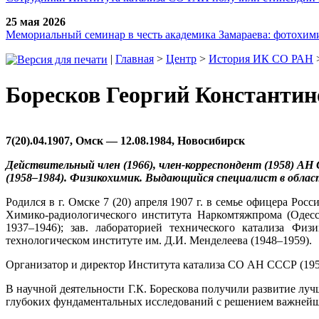
25 мая 2026
Мемориальный семинар в честь академика Замараева: фотохими
|
Главная
>
Центр
>
История ИК СО РАН
Боресков Георгий Константин
7(20).04.1907, Омск — 12.08.1984, Новосибирск
Действительный член (1966), член-корреспондент (1958) АН
(1958–1984). Физикохимик. Выдающийся специалист в облас
Родился в г. Омске 7 (20) апреля 1907 г. в семье офицера Ро
Химико-радиологического института Наркомтяжпрома (Одесса
1937–1946); зав. лабораторией технического катализа Физ
технологическом институте им. Д.И. Менделеева (1948–1959).
Организатор и директор Института катализа СО АН СССР (1958–
В научной деятельности Г.К. Борескова получили развитие лу
глубоких фундаментальных исследований с решением важнейши