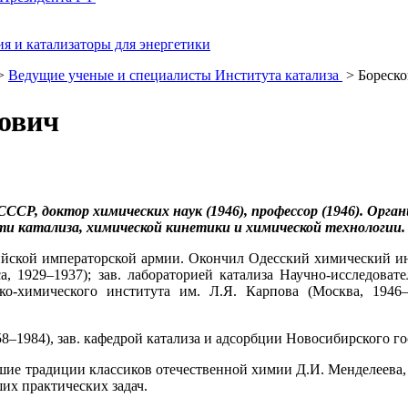
я и катализаторы для энергетики
>
Ведущие ученые и специалисты Института катализа
> Бореско
ович
 СССР, доктор химических наук (1946), профессор (1946). О
ти катализа, химической кинетики и химической технологии.
ссийской императорской армии. Окончил Одесский химический ин
, 1929–1937); зав. лабораторией катализа Научно-исследоват
ико-химического института им. Л.Я. Карпова (Москва, 1946
1984), зав. кафедрой катализа и адсорбции Новосибирского гос
чшие традиции классиков отечественной химии Д.И. Менделеева, 
х практических задач.