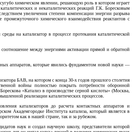
о сугубо химическом явлении, решающую роль в котором играет
 каталитических и некаталитических реакций Г.К. Боресковым
я следствием увеличения степени компенсации энергии разрыва
те промежуточного химического взаимодействия реактантов с
среды на катализатор в процессе протекания каталитической
е соотношение между энергиями активации прямой и обратной
тных аппаратов, которые явились фундаментом новой науки —
затора БАВ, на котором с конца 30-х годов прошлого столетия
ственной войны полностью покрыть потребности оборонной
Борескова «Катализ в производстве серной кислоты» (Москва,
омышленной реализации каталитических процессов.
овления катализаторов до расчета контактных аппаратов и
ском Академгородке Института катализа, который является в
итетом как в нашей стране, так и за рубежом.
дидатов наук и создал научную школу, представители которой
ногих лет он читал курсы лекций в ведущих химических вузах