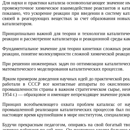
Для науки и практики катализа основополагающее значение им
промежуточное химическое взаимодействие реактантов и ката
показано, что ускорение реакции при введении в систему кат
связей в реагирующих веществах за счет образования новых
катализатором.
Принципиально важной для теории и технологии каталитичес
реакции и рассмотрение катализатора и реакционной среды ка
Фундаментальное значение для теории кинетики сложных реа
реакции, понятие молекулярности сложной химической реакции
При решении инженерных задач по оптимизации каталитическ
математического моделирования каталитических процессов.
Ярким примером доведения научных идей до практической реал
работали в СССР все контактные аппараты по окислению 
промышленности страны в важном стратегическом сырье, необ
1954 г.) — образцовое и имеющее непреходящее значение руко
Принцип всеобъемлющего охвата проблем катализа: от нау
промышленной реализации каталитических процессов был пол
настоящее время крупнейшим в мире институтом, специализиру
Будучи прекрасным педагогом, опираясь на свой богатый тво
активно работают по сей день. Он постоянно уделял большое