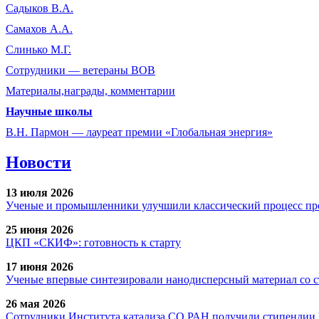
Садыков В.А.
Самахов А.А.
Слинько М.Г.
Сотрудники ― ветераны ВОВ
Материалы,награды, комментарии
Научные школы
В.Н. Пармон — лауреат премии «Глобальная энергия»
Новости
13 июля 2026
Ученые и промышленники улучшили классический процесс про
25 июня 2026
ЦКП «СКИФ»: готовность к старту
17 июня 2026
Ученые впервые синтезировали нанодисперсный материал со 
26 мая 2026
Сотрудники Института катализа СО РАН получили стипендии