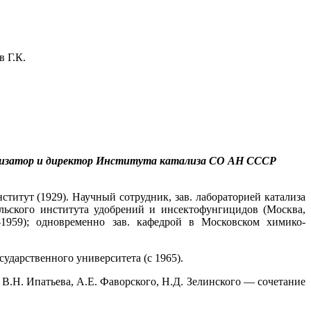
в Г.К.
рганизатор и директор Института катализа СО АН СССР
ститут (1929). Научный сотрудник, зав. лабораторией катализа
ельского института удобрений и инсектофунгицидов (Москва,
–1959); одновременно зав. кафедрой в Московском химико-
ударственного университета (с 1965).
В.Н. Ипатьева, А.Е. Фаворского, Н.Д. Зелинского — сочетание