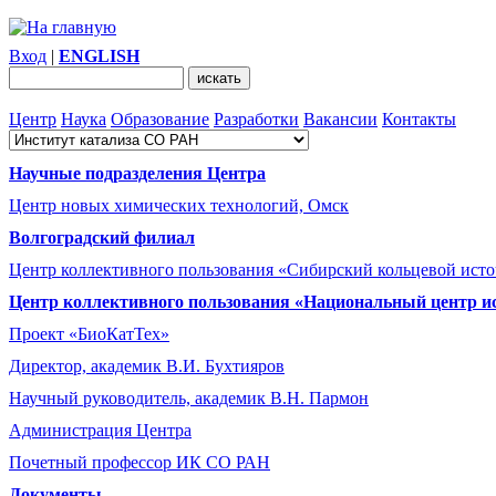
Вход
|
ENGLISH
Центр
Наука
Образование
Разработки
Вакансии
Контакты
Научные подразделения Центра
Центр новых химических технологий, Омск
Волгоградский филиал
Центр коллективного пользования «Сибирский кольцевой ист
Центр коллективного пользования «Национальный центр и
Проект «БиоКатТех»
Директор, академик В.И. Бухтияров
Научный руководитель, академик В.Н. Пармон
Администрация Центра
Почетный профессор ИК СО РАН
Документы