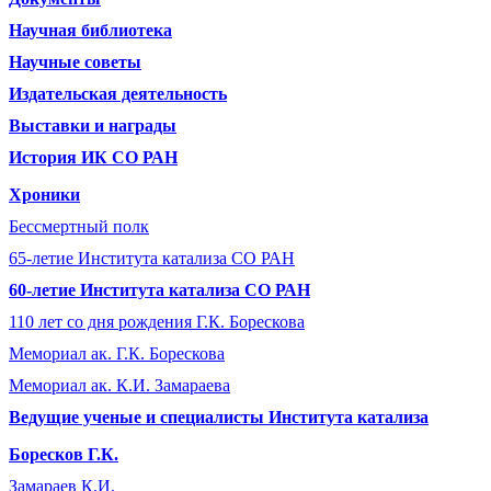
Научная библиотека
Научные советы
Издательская деятельность
Выставки и награды
История ИК СО РАН
Хроники
Бессмертный полк
65-летие Института катализа СО РАН
60-летие Института катализа СО РАН
110 лет со дня рождения Г.К. Борескова
Мемориал ак. Г.К. Борескова
Мемориал ак. К.И. Замараева
Ведущие ученые и специалисты Института катализа
Боресков Г.К.
Замараев К.И.