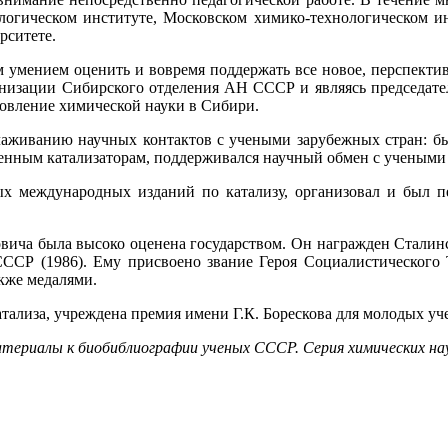
логическом институте, Московском химико-технологическом ин
рситете.
м умением оценить и вовремя поддержать все новое, перспекти
рганизации Сибирского отделения АН СССР и являясь председат
овление химической науки в Сибири.
алаживанию научных контактов с учеными зарубежных стран: б
енным катализаторам, поддерживался научный обмен с учеными 
ных международных изданий по катализу, организовал и был 
вича была высоко оценена государством. Он награжден Сталински
ССР (1986). Ему присвоено звание Героя Социалистического Тр
акже медалями.
катализа, учреждена премия имени Г.К. Борескова для молодых 
ериалы к биобиблиографии ученых СССР. Серия химических наук