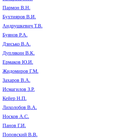
Пармон В.Н.
Бухтияров В.И.
Андрушкевич Т.В.
Буянов Р.А.
Дзисько В.А.
Дуплякин В.К.
Ермаков Ю.И.
Жидомиров Г.М.
Захаров В.А.
Исмагилов З.Р.
Кейер Н.П.
Лихолобов В.А.
Носков А.С.
Панов Г.И.
Поповский В.В.