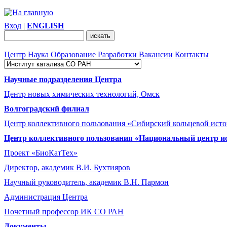
Вход
|
ENGLISH
Центр
Наука
Образование
Разработки
Вакансии
Контакты
Научные подразделения Центра
Центр новых химических технологий, Омск
Волгоградский филиал
Центр коллективного пользования «Сибирский кольцевой ист
Центр коллективного пользования «Национальный центр и
Проект «БиоКатТех»
Директор, академик В.И. Бухтияров
Научный руководитель, академик В.Н. Пармон
Администрация Центра
Почетный профессор ИК СО РАН
Документы