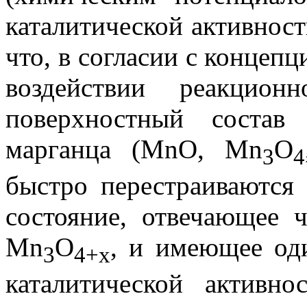
каталитической активност
что, в согласии с концеп
воздействии реакцион
поверхностный состав
марганца (MnO, Mn
O
3
4
быстро перестраиваются
состояние, отвечающее 
Mn
O
, и имеющее од
3
4+х
каталитической активно