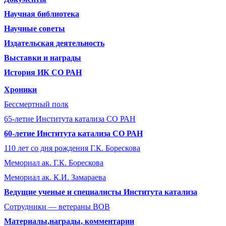
Научная библиотека
Научные советы
Издательская деятельность
Выставки и награды
История ИК СО РАН
Хроники
Бессмертный полк
65-летие Института катализа СО РАН
60-летие Института катализа СО РАН
110 лет со дня рождения Г.К. Борескова
Мемориал ак. Г.К. Борескова
Мемориал ак. К.И. Замараева
Ведущие ученые и специалисты Института катализа
Сотрудники ― ветераны ВОВ
Материалы,награды, комментарии