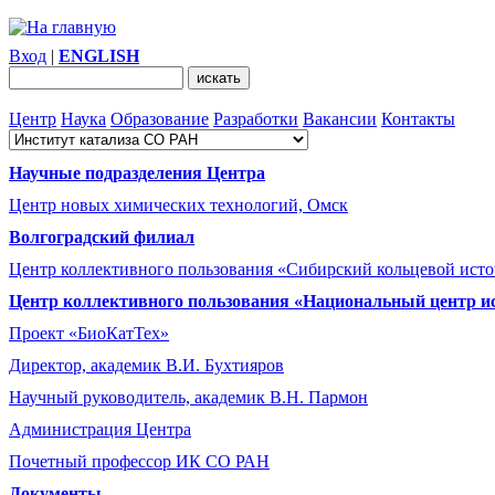
Вход
|
ENGLISH
Центр
Наука
Образование
Разработки
Вакансии
Контакты
Научные подразделения Центра
Центр новых химических технологий, Омск
Волгоградский филиал
Центр коллективного пользования «Сибирский кольцевой ист
Центр коллективного пользования «Национальный центр и
Проект «БиоКатТех»
Директор, академик В.И. Бухтияров
Научный руководитель, академик В.Н. Пармон
Администрация Центра
Почетный профессор ИК СО РАН
Документы