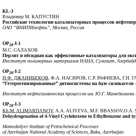
KL-3
Владимир М. КАПУСТИН
Российские технологии катализаторных процессов нефтепе
ОАО “ВНИПИнефть”, Москва, Россия
OP
-I-1
20
М.С. САЛАХОВ
Перлит
и обсидиан как эффективные катализаторы для окс
Институт полимерных материалов НАНА, Сумгаит, Азербай
OP
-I-2
20
Н.Ф. ДЖАНИБЕКОВ
, Ф.А. НАСИРОВ, С.Р. РАФИЕВА, Г.Н
“Гетерогенизированные” дитиосистемы на базе силикагеля 
Институт нефтехимических процессов им. Ю.Г. Мамедалиева
OP
-I-3
20
Kh.M. ALIMARDANOV
, A.A. ALIYEVA, M.F. BBASSOV,O.A
Dehydrogenation of 4-Vinyl Cyclohexene to Ethylbenzene and ty
Mamedaliyev Institute of Petrochemical Processes
of Azerbaijan National Academy of Sciences, Baku, Azerbaijan