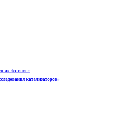
очник фотонов»
сследования катализаторов»