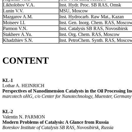
Likholobov V.A.
Inst. Hydr. Proc. SB RAS, Omsk
Lunin V.V.
MSU, Moscow
Mazgarov A.M.
Inst. Hydrocarb. Raw Mat., Kazan
Moiseev I.I.
Inst. Gen. Inorg. Chem. RAS, Mosco
Parmon V.N.
Inst. Catalysis SB RAS, Novosibirsk
Stakheev A.Yu.
Inst. Org. Chem. RAS, Moscow
Khadzhiev S.N.
Inst. PetroChem. Synth. RAS, Mosco
CONTENT
KL-1
Lothar A. HEINRICH
Perspectives of Nanodimension Catalysts in the Oil Processing In
marcotech oHG, c/o Center for Nanotechnology, Muenster, Germany
KL-2
Valentin N. PARMON
Modern Problems of Catalysis: A Glance from Russia
Boreskov Institute of Catalysis SB RAS, Novosibirsk, Russia