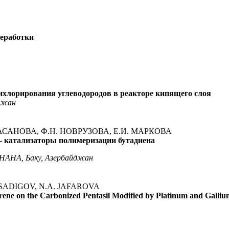
реработки
ихлорирования углеводородов в реакторе кипящего слоя
джан
. ГАСАНОВА, Ф.Н. НОВРУЗОВА, Е.И. МАРКОВА
– катализаторы полимеризации бутадиена
 НАНА, Баку, Азербайджан
. SADIGOV, N.A. JAFAROVA
rene on the Carbonized Pentasil Modified by Platinum and Galliu