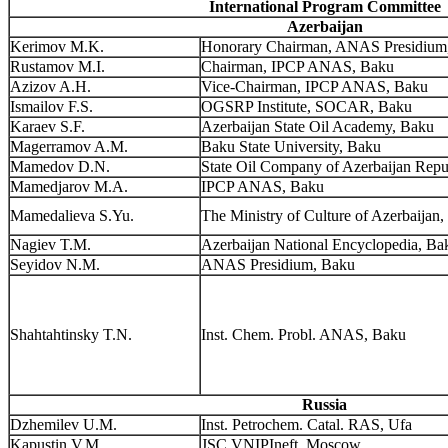
International Program Committee
Azerbaijan
Kerimov M.K.
Honorary Chairman, ANAS Presidium
Rustamov M.I.
Chairman, IPCP ANAS, Baku
Azizov A.H.
Vice-Chairman, IPCP ANAS, Baku
Ismailov F.S.
OGSRP Institute, SOCAR, Baku
Karaev S.F.
Azerbaijan State Oil Academy, Baku
Magerramov A.M.
Baku State University, Baku
Mamedov D.N.
State Oil Company of Azerbaijan Repu
Mamedjarov M.A.
IPCP ANAS, Baku
Mamedalieva S.Yu.
The Ministry of Culture of Azerbaijan
Nagiev T.M.
Azerbaijan National Encyclopedia, Ba
Seyidov N.M.
ANAS Presidium, Baku
Shahtahtinsky T.N.
Inst. Chem. Probl. ANAS, Baku
Russia
Dzhemilev U.M.
Inst. Petrochem. Catal. RAS, Ufa
Kapustin V.M.
JSC VNIPIneft, Moscow