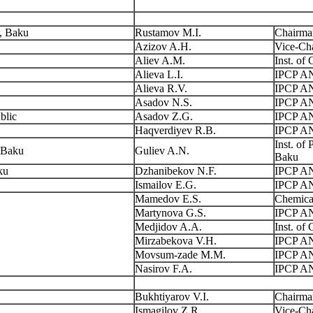
, Baku
Rustamov M.I.
Chairma
Azizov A.H.
Vice-Ch
Aliev A.M.
Inst. o
Alieva L.I.
IPCP A
Alieva R.V.
IPCP A
Asadov N.S.
IPCP A
blic
Asadov Z.G.
IPCP A
Haqverdiyev R.B.
IPCP A
Inst. of
, Baku
Guliev A.N.
Baku
ku
Dzhanibekov N.F.
IPCP A
Ismailov E.G.
IPCP A
Mamedov E.S.
Chemica
Martynova G.S.
IPCP A
Medjidov A.A.
Inst. o
Mirzabekova V.H.
IPCP A
Movsum-zade M.M.
IPCP A
Nasirov F.A.
IPCP A
Bukhtiyarov V.I.
Chairman
Ismagilov Z.R.
Vice-Cha