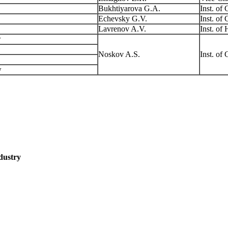
Bukhtiyarova G.A.
Inst. of
Echevsky G.V.
Inst. of
Lavrenov A.V.
Inst. o
w
Noskov A.S.
Inst. of
w
dustry