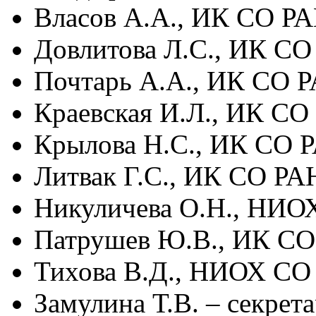
Власов А.А., ИК СО РА
Довлитова Л.С., ИК СО
Почтарь А.А., ИК СО 
Краевская И.Л., ИК СО
Крылова Н.С., ИК СО 
Литвак Г.С., ИК СО РА
Никуличева О.Н., НИО
Патрушев Ю.В., ИК СО
Тихова В.Д., НИОХ СО
Замулина Т.В. – секре