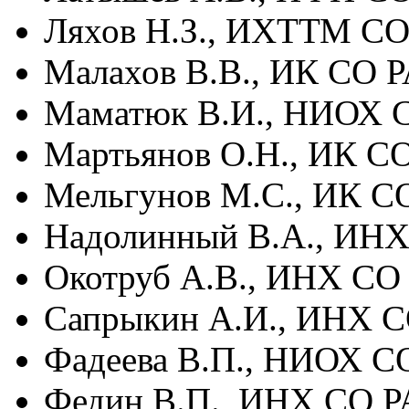
Ляхов Н.З., ИХТТМ СО
Малахов В.В., ИК СО 
Маматюк В.И., НИОХ С
Мартьянов О.Н., ИК С
Мельгунов М.С., ИК С
Надолинный В.А., ИНХ
Окотруб А.В., ИНХ СО
Сапрыкин А.И., ИНХ С
Фадеева В.П., НИОХ С
Федин В.П., ИНХ СО Р