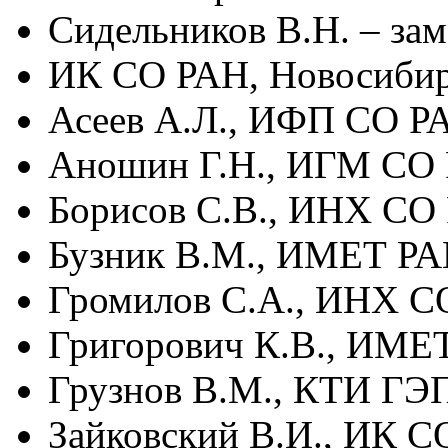
Сидельников В.Н. – зам
ИК СО РАН, Новосиби
Асеев А.Л., ИФП СО Р
Аношин Г.Н., ИГМ СО 
Борисов С.В., ИНХ СО
Бузник В.М., ИМЕТ РА
Громилов С.А., ИНХ С
Григорович К.В., ИМЕ
Грузнов В.М., КТИ ГЭ
Зайковский В.И., ИК С