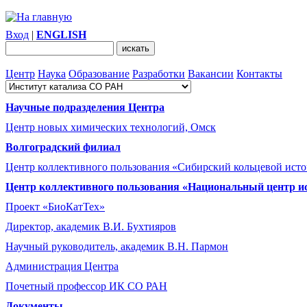
Вход
|
ENGLISH
Центр
Наука
Образование
Разработки
Вакансии
Контакты
Научные подразделения Центра
Центр новых химических технологий, Омск
Волгоградский филиал
Центр коллективного пользования «Сибирский кольцевой ист
Центр коллективного пользования «Национальный центр и
Проект «БиоКатТех»
Директор, академик В.И. Бухтияров
Научный руководитель, академик В.Н. Пармон
Администрация Центра
Почетный профессор ИК СО РАН
Документы