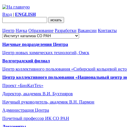
Вход
|
ENGLISH
Центр
Наука
Образование
Разработки
Вакансии
Контакты
Научные подразделения Центра
Центр новых химических технологий, Омск
Волгоградский филиал
Центр коллективного пользования «Сибирский кольцевой ист
Центр коллективного пользования «Национальный центр и
Проект «БиоКатТех»
Директор, академик В.И. Бухтияров
Научный руководитель, академик В.Н. Пармон
Администрация Центра
Почетный профессор ИК СО РАН
Документы