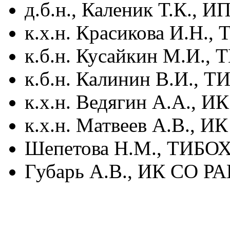
д.б.н., Каленик Т.К., 
к.х.н. Красикова И.Н.
к.б.н. Кусайкин М.И.,
к.б.н. Калинин В.И., 
к.х.н. Ведягин А.А., 
к.х.н. Матвеев А.В., 
Шепетова Н.М., ТИБОХ
Губарь А.В., ИК СО РА