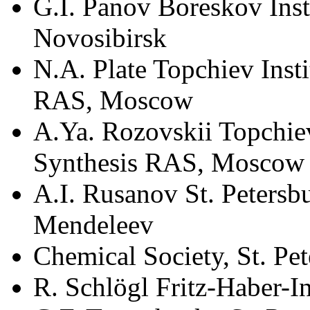
G.I. Panov Boreskov Inst
Novosibirsk
N.A. Plate Topchiev Insti
RAS, Moscow
A.Ya. Rozovskii Topchiev
Synthesis RAS, Moscow
A.I. Rusanov St. Petersbu
Mendeleev
Chemical Society, St. Pe
R. Schlögl Fritz-Haber-In