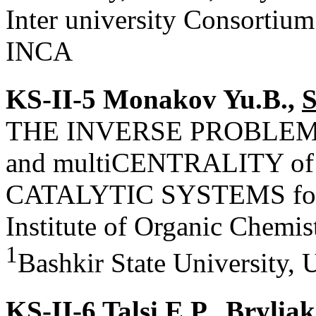
Inter university Consortiu
INCA
KS-II-5 Monakov Yu.B.,
S
THE INVERSE PROBLEM
and multiCENTRALITY o
CATALYTIC SYSTEMS f
Institute of Organic Chemi
1
Bashkir State University, 
KS-II-6
Talsi E.P.,
Bryliak