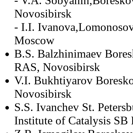
- V.A. Sobyanin,Boreskov
Novosibirsk
- I.I. Ivanova,Lomonoso
Moscow
B.S. Balzhinimaev Boresk
RAS, Novosibirsk
V.I. Bukhtiyarov Boresko
Novosibirsk
S.S. Ivanchev St. Peters
Institute of Catalysis S