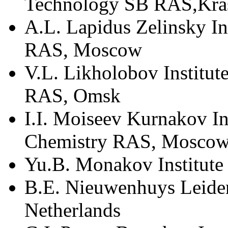
Technology SB RAS,Kra
A.L. Lapidus Zelinsky In
RAS, Moscow
V.L. Likholobov Institut
RAS, Omsk
I.I. Moiseev Kurnakov In
Chemistry RAS, Mosco
Yu.B. Monakov Institute
B.E. Nieuwenhuys Leiden
Netherlands