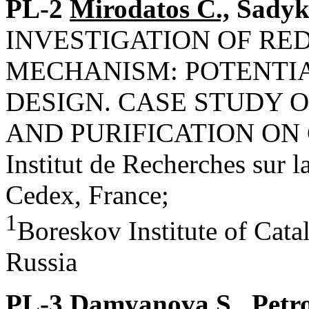
PL-2
Mirodatos C.,
Sadyk
INVESTIGATION OF RE
MECHANISM: POTENTIA
DESIGN. CASE STUDY
AND PURIFICATION ON
Institut de Recherches sur 
Cedex, France;
1
Boreskov Institute of Cat
Russia
PL-3 Damyanova S.,
Petr