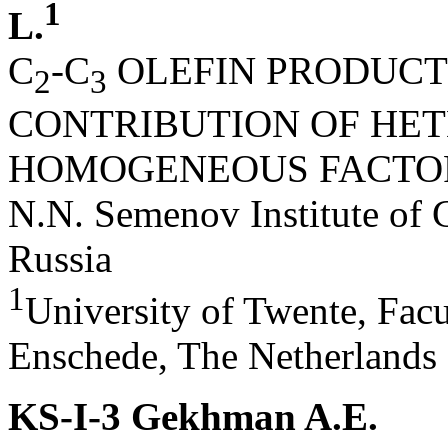
1
L.
С
-С
OLEFIN PRODUCT
2
3
CONTRIBUTION OF HE
HOMOGENEOUS FACTO
N.N. Semenov Institute of
Russia
1
University of Twente, Fac
Enschede, The Netherlands
KS-I-3 Gekhman A.E.