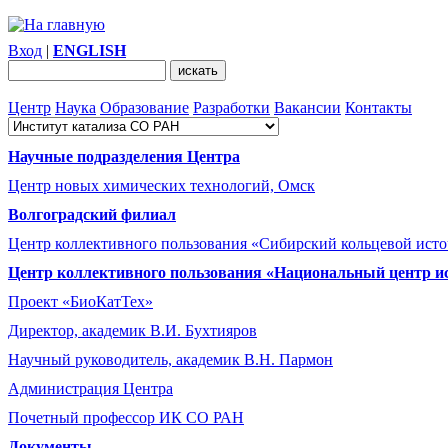
Вход
|
ENGLISH
Центр
Наука
Образование
Разработки
Вакансии
Контакты
Научные подразделения Центра
Центр новых химических технологий, Омск
Волгоградский филиал
Центр коллективного пользования «Сибирский кольцевой ист
Центр коллективного пользования «Национальный центр и
Проект «БиоКатТех»
Директор, академик В.И. Бухтияров
Научный руководитель, академик В.Н. Пармон
Администрация Центра
Почетный профессор ИК СО РАН
Документы