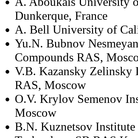
A. Aboukaїs University o
Dunkerque, France
A. Bell University of Ca
Yu.N. Bubnov Nesmeyano
Compounds RAS, Mosc
V.B. Kazansky Zelinsky I
RAS, Moscow
O.V. Krylov Semenov Ins
Moscow
B.N. Kuznetsov Institute