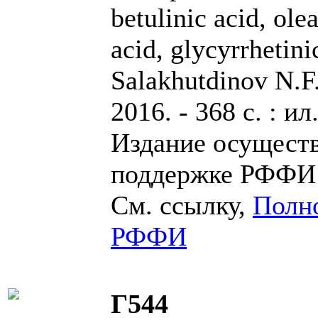
betulinic acid, ole
acid, glycyrrhetini
Salakhutdinov N.F
2016. - 368 с. : ил
Издание осущест
поддержке РФФИ 
См. ссылку,
Полно
РФФИ
Г544