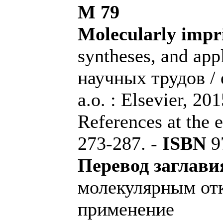
M 79
Molecularly impri
syntheses, and app
научных трудов / e
a.o. : Elsevier, 2015
References at the e
273-287. -
ISBN
9
Перевод заглави
молекулярным отк
применение