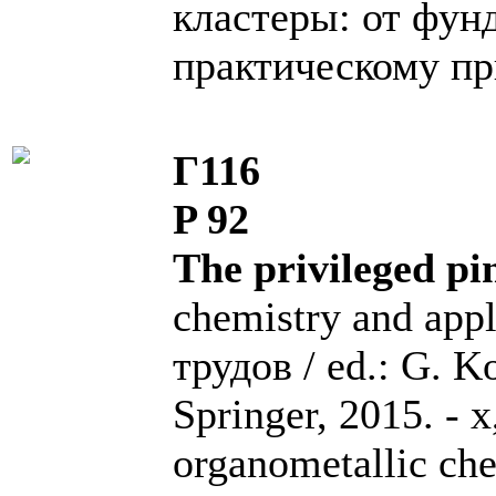
кластеры: от фун
практическому п
Г116
P 92
The privileged pi
chemistry and app
трудов / ed.: G. K
Springer, 2015. - x,
organometallic che