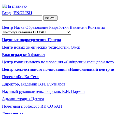
Вход
|
ENGLISH
Центр
Наука
Образование
Разработки
Вакансии
Контакты
Научные подразделения Центра
Центр новых химических технологий, Омск
Волгоградский филиал
Центр коллективного пользования «Сибирский кольцевой ист
Центр коллективного пользования «Национальный центр и
Проект «БиоКатТех»
Директор, академик В.И. Бухтияров
Научный руководитель, академик В.Н. Пармон
Администрация Центра
Почетный профессор ИК СО РАН
Документы