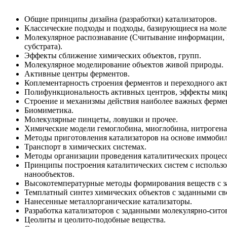
Общие принципы дизайна (разработки) катализаторов.
Классические подходы и подходы, базирующиеся на моле
Молекулярное распознавание (Считывание информации, 
субстрата).
Эффекты сближение химических объектов, групп.
Молекулярное моделирование объектов живой природы.
Активные центры ферментов.
Коплементарность строения ферментов и переходного акт
Полифункциональность активных центров, эффекты мик
Строение и механизмы действия наиболее важных ферме
Биомиметика.
Молекулярные пинцеты, ловушки и прочее.
Химические модели гемоглобина, миоглобина, нитрогена
Методы приготовления катализаторов на основе иммобил
Транспорт в химических системах.
Методы организации проведения каталитических процесс
Принципы построения каталитических систем с использ
нанообъектов.
Высокотемпературные методы формирования веществ с з
Темплатный синтез химических объектов с заданными св
Нанесенные металлорганические катализаторы.
Разработка катализаторов с заданными молекулярно-сит
Цеолиты и цеолито-подобные вещества.