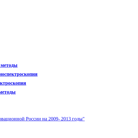
е методы
диоспектроскопия
ектроскопия
 методы
вационной России на 2009- 2013 годы"