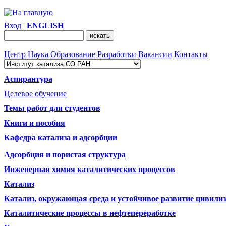
Вход
|
ENGLISH
Центр
Наука
Образование
Разработки
Вакансии
Контакты
Аспирантура
Целевое обучение
Темы работ для студентов
Книги и пособия
Кафедра катализа и адсорбции
Адсорбция и пористая структура
Инженерная химия каталитических процессов
Катализ
Катализ, окружающая среда и устойчивое развитие цивили
Каталитические процессы в нефтепереработке