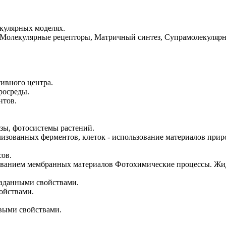
кулярных моделях.
Молекулярные рецепторы, Матричный синтез, Супрамолекулярны
ивного центра.
росреды.
нтов.
зы, фотосистемы растений.
изованных ферментов, клеток - использование материалов прир
ов.
ованием мембранных материалов Фотохимические процессы. Жи
аданными свойствами.
ойствами.
овыми свойствами.