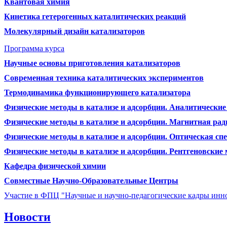
Квантовая химия
Кинетика гетерогенных каталитических реакций
Молекулярный дизайн катализаторов
Программа курса
Научные основы приготовления катализаторов
Современная техника каталитических экспериментов
Термодинамика функционирующего катализатора
Физические методы в катализе и адсорбции. Аналитически
Физические методы в катализе и адсорбции. Магнитная ра
Физические методы в катализе и адсорбции. Оптическая сп
Физические методы в катализе и адсорбции. Рентгеновские
Кафедра физической химии
Совместные Научно-Образовательные Центры
Участие в ФПЦ "Научные и научно-педагогические кадры инно
Новости