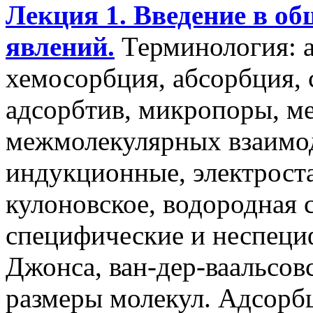
Лекция 1. Введение в о
явлений.
Терминология: а
хемосорбция, абсорбция, с
адсорбтив, микропоры, м
межмолекулярных взаимод
индукционные, электрост
кулоновское, водородная 
специфические и неспеци
Джонса, ван-дер-ваальсов
размеры молекул. Адсорбц