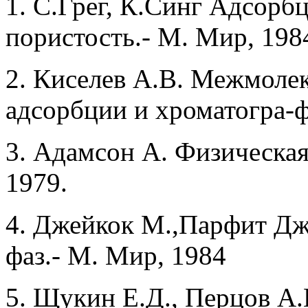
1. С.Грег, К.Синг Адсорбц
пористость.- М. Мир, 198
2. Киселев А.В. Межмоле
адсорбции и хроматогра-ф
3. Адамсон А. Физическая
1979.
4. Джейкок М.,Парфит Дж
фаз.- М. Мир, 1984
5. Щукин Е.Д., Перцов А.