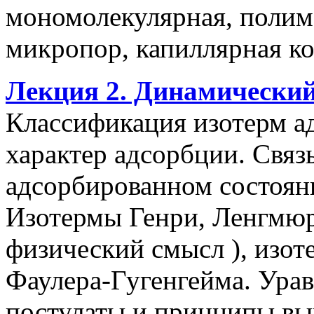
мономолекулярная, полимо
микропор, капиллярная ко
Лекция 2. Динамический
Классификация изотерм а
характер адсорбции. Связ
адсорбированном состояни
Изотермы Генри, Ленгмюр
физический смысл ), изо
Фаулера-Гугенгейма. Ура
постулаты и принципы вы