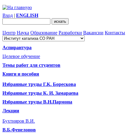
Вход
|
ENGLISH
Центр
Наука
Образование
Разработки
Вакансии
Контакты
Аспирантура
Целевое обучение
Темы работ для студентов
Книги и пособия
Избранные труды Г.К. Борескова
Избранные труды К. И. Замараева
Избранные труды В.Н.Пармона
Лекции
Бухтияров В.И.
В.Б.Фенелонов