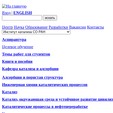
Вход
|
ENGLISH
Центр
Наука
Образование
Разработки
Вакансии
Контакты
Аспирантура
Целевое обучение
Темы работ для студентов
Книги и пособия
Кафедра катализа и адсорбции
Адсорбция и пористая структура
Инженерная химия каталитических процессов
Катализ
Катализ, окружающая среда и устойчивое развитие цивили
Каталитические процессы в нефтепереработке