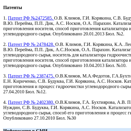
Патенты
1.
Патент РФ №2472585.
О.В. Климов, Г.И. Корякина, С.В. Буд
В.Ю. Перейма,
П.П. Дик,
А.С. Носков, О.А. Парахин. Катализа
приготовления носителя, способ приготовления катализатора 
углеводородного сырья. Опубликовано 20.01.2013 Бюл. №2.
2.
Патент РФ № 2478428.
О.В. Климов, Г.И. Корякина, К.А. Ле
В.Ю. Перейма,
П.П. Дик,
А.С.Носков, О.А. Парахин. Катализа
углеводородного сырья, носитель для катализатора гидроочист
приготовления носителя, способ приготовления катализатора 
углеводородного сырья. Опубликовано 10.04.2013 Бюл. №10.
3.
Патент РФ № 2387475.
О.В.Климов, М.А.Федотов, Г.А.Бухт
Е.Н. Кириченко, С.В. Будуква, Г.И. Корякина, А.С. Носков. Кат
приготовления и процесс гидроочистки углеводородного сырь
27.04.2010 Бюл. №12.
4.
Патент РФ № 2402380.
О.В.Климов, Г.А. Бухтиярова, А.В. П
Нуждин, С.В. Будуква, Г.И. Корякина, А.С. Носков. Катализат
углеводородного сырья, способ его приготовления и процесс 
Опубликовано 27.10.2010 Бюл. №30
Информация в СМИ