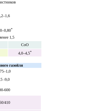
истников
,2–1,6
*
60–0,80
менее
1,5
СоО
*
4,0–4,5
ного газойля
,75–1,0
,5 -9,0
00-600
50/410