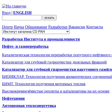
Вход
|
ENGLISH
Центр
Наука
Образование
Разработки
Вакансии
Контакты
Разработки Института в промышленности
Нефте- и газопереработка
Каталитическая технология переработки попутного нефтяного 
Катализатор для глубокой гидроочистки дизельных фракций
Катализатор для глубокой гидроочистки вакуумного газойл
БИЦИКЛАР. Технология получения ароматических соединени
БИМТ. Технология получения моторных топлив
Высококремнезёмистые цеолиты и катализаторы на их основе
Нефтехимия
Автономная теплоэнергетика