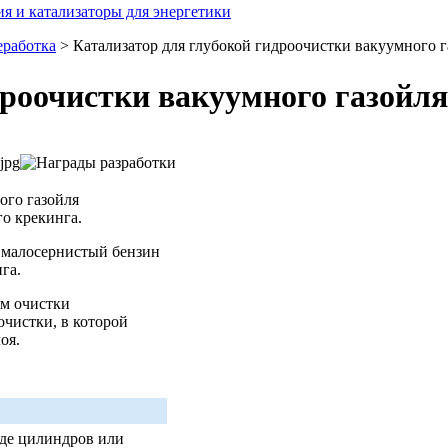
я и катализаторы для энергетики
еработка
> Катализатор для глубокой гидроочистки вакуумного г
дроочистки вакуумного газойля
ого газойля
го крекинга.
ь малосернистый бензин
га.
ем очистки
очистки, в которой
оя.
иде цилиндров или