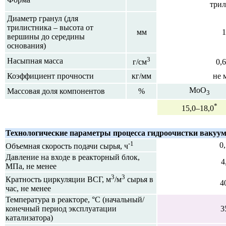
трил
Диаметр гранул (для
трилистника – высота от
мм
1
вершины до середины
основания)
3
Насыпная масса
г/см
0,
Коэффициент прочности
кг/мм
не 
MoO
Массовая доля компонентов
%
3
*
15,0–18,0
Технологические параметры процесса гидроочистки вакуум
-1
0
Объемная скорость подачи сырья, ч
Давление на входе в реакторный блок,
4
МПа,
не менее
3
3
Кратность циркуляции ВСГ, м
/м
сырья в
4
час,
не менее
Температура в реакторе, °С (начальный/
конечный период эксплуатации
3
катализатора)