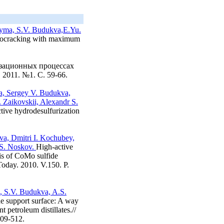
eyma, S.V. Budukva,E.Yu.
rocracking with maximum
зационных процессах
2011. №1. С. 59-66.
va, Sergey V. Budukva,
. Zaikovskii, Alexandr S.
tive hydrodesulfurization
va, Dmitri I. Kochubey,
r S. Noskov.
High-active
sis of CoMo sulfide
 Today. 2010. V.150. P.
, S.V. Budukva, A.S.
e support surface: A way
t petroleum distillates.//
509-512.