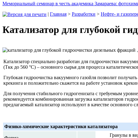
Мемориальный семинар в честь академика Замараева: фотохими
|
Главная
>
Разработки
>
Нефте- и газопер
Катализатор для глубокой ги
Катализатор специально разработан для гидроочистки вакуумн
(Ткк до 560 °С)
– основного сырья для процесса каталитическо
Глубокая гидроочистка вакуумного газойля позволит получат
крекинга и положительно скажется на работе установок крекин
Для получения стабильного гидрогенизата с требуемым уровн
рекомендуется комбинированная загрузка катализаторов гидро
предлагаемый катализатор используют в качестве основного сл
Физико-химические характеристики катализатора
Гранулы в в
Форма