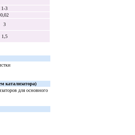
1-3
0,02
3
1,5
истки
ем катализатора)
заторов для основного