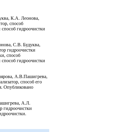
уква, К.А. Леонова,
тор, способ
и способ гидроочистки
онова, С.В. Будуква,
тор гидроочистки
ки, способ
и способ гидроочистки
иярова, А.В.Пашигрева,
ализатор, способ его
я. Опубликовано
ашигрева, А.Л.
ор гидроочистки
гидроочистки.