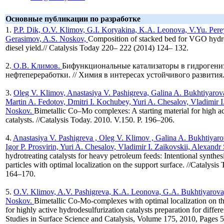
Основные публикации по разработке
1.
P.P. Dik, O.V. Klimov, G.I. Koryakina, K.A. Leonova, V.Yu. Per
Gerasimov,
A.S. Noskov,
Composition of stacked bed for VGO hyd
diesel yield.// Catalysis Today 220– 222 (2014) 124– 132.
2.
О.В. Климов.
Бифункциональные катализаторы в гидрогени
нефтепереработки. // Химия в интересах устойчивого развития. 
3.
Oleg V. Klimov, Anastasiya V. Pashigreva, Galina A. Bukhtiyaro
Martin A. Fedotov, Dmitri I. Kochubey, Yuri A. Chesalov, Vladimir I
Noskov.
Bimetallic Co–Mo complexes: A starting material for high ac
catalysts. //Catalysis Today. 2010. V.150. P. 196–206.
4.
Anastasiya V. Pashigreva , Oleg V. Klimov , Galina A. Bukhtiyaro
Igor P. Prosvirin, Yuri A. Chesalov, Vladimir I. Zaikovskii, Alexand
hydrotreating catalysts for heavy petroleum feeds: Intentional synthe
particles with optimal localization on the support surface. //Catalysis
164–170.
5.
O.V. Klimov, A.V. Pashigreva, K.A. Leonova, G.A. Bukhtiyarova
Noskov.
Bimetallic Co-Mo-complexes with optimal localization on th
for highly active hydrodesulfurization catalysts preparation for differen
Studies in Surface Science and Catalysis, Volume 175, 2010, Pages 