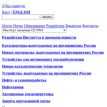
Вход
|
ENGLISH
Центр
Наука
Образование
Разработки
Вакансии
Контакты
Разработки Института в промышленности
Катализаторы,выпускаемые на предприятиях России
Новые материалы, выпускаемые на предприятиях России
Устройства для автономного теплообеспечения
Новые каталитические технологии
Устройства, выпускаемые на предприятиях России
Нефте- и газопереработка
Нефтехимия
Автономная теплоэнергетика
Защита окружающей среды