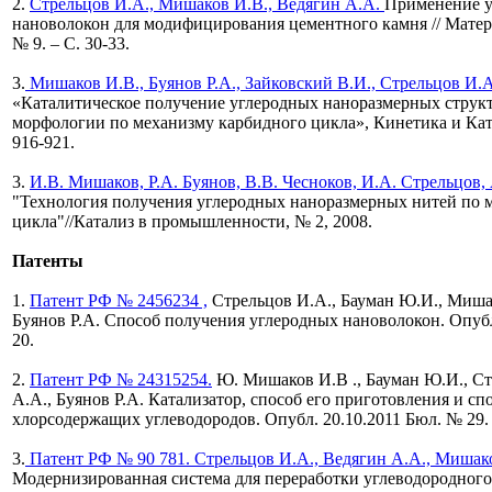
2.
Стрельцов И.А., Мишаков И.В., Ведягин А.А.
Применение 
нановолокон
для модифицирования
цементного камня // Матер
№ 9. – С. 30-33.
3.
Мишаков И.В., Буянов Р.А., Зайковский В.И., Стрельцов И.А
«Каталитическое получение углеродных наноразмерных струк
морфологии по механизму карбидного цикла», Кинетика и Катал
916-921.
3.
И.В. Мишаков, Р.А. Буянов, В.В. Чесноков, И.А. Стрельцов,
"Технология получения углеродных наноразмерных нитей по 
цикла"//Катализ в промышленности,
№ 2, 2008.
Патенты
1.
Патент РФ № 2456234 ,
Стрельцов И.А., Бауман Ю.И., Мишак
Буянов Р.А. Способ получения углеродных нановолокон. Опубл
20.
2.
Патент РФ № 24315254.
Ю. Мишаков И.В ., Бауман Ю.И., Ст
А.А., Буянов Р.А. Катализатор, способ его приготовления и сп
хлорсодержащих углеводородов. Опубл. 20.10.2011 Бюл. № 29.
3.
Патент РФ № 90 781.
Стрельцов И.А., Ведягин А.А., Мишак
Модернизированная система для переработки углеводородного