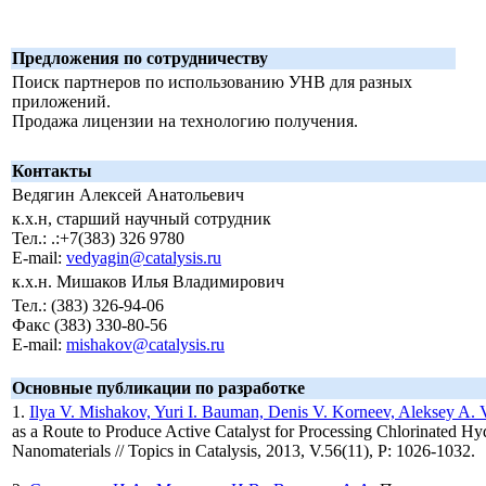
Предложения по сотрудничеству
Поиск партнеров по использованию УНВ для разных
приложений.
Продажа лицензии на технологию получения.
Контакты
Ведягин Алексей Анатольевич
к.х.н, старший научный сотрудник
Тел.: .:+7(383) 326 9780
E-mail:
vedyagin@catalysis.ru
к.х.н. Мишаков Илья Владимирович
Тел.: (383) 326-94-06
Факс (383) 330-80-56
E-mail:
mishakov@catalysis.ru
Основные публикации по разработке
1.
Ilya V. Mishakov, Yuri I. Bauman, Denis V. Korneev, Aleksey A.
as a Route to Produce Active Catalyst for Processing Chlorinated H
Nanomaterials // Topics in Catalysis, 2013, V.56(11), P: 1026-1032.