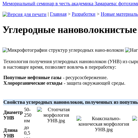
Мемориальный семинар в честь академика Замараева: фотохими
|
Главная
>
Разработки
>
Новые материал
Углеродные нановолокнистые
Технология получения углеродных нановолокон (УНВ) из сырь
в настоящее
время, позволяет вовлечь в переработку:
Попутные нефтяные газы
- ресурсосбережение.
Хлорорганические отходы
- защита окружающей среды.
Свойства углеродных нановолокон, полученных из попутн
50-
Диаметр
250
УНВ
нм
до
Длина
0,5
УНВ