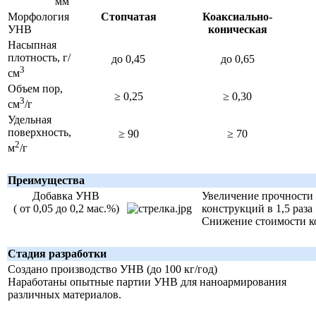
мм
Морфология
Стопчатая
Коаксиально-
УНВ
коническая
Насыпная
плотность, г/
до 0,45
до 0,65
3
см
Объем пор,
≥ 0,25
≥ 0,30
3
cм
/г
Удельная
поверхность,
≥ 90
≥ 70
2
м
/г
Преимущества
Добавка УНВ
Увеличение прочности
( от 0,05 до 0,2 мас.%)
конструкций
в 1,5 раза
Снижение стоимости к
Стадия разработки
Создано производство УНВ (до 100 кг/год)
Наработаны опытные партии УНВ для наноармирования
различных материалов.