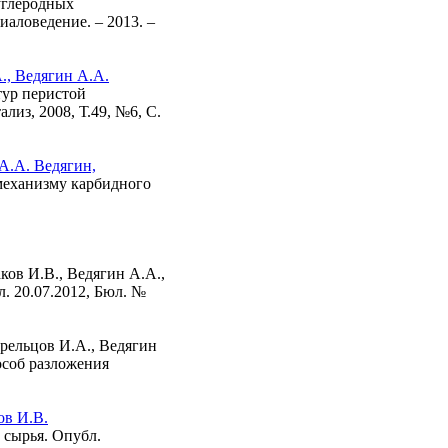
углеродных
иаловедение. – 2013. –
., Ведягин А.А.
тур перистой
из, 2008, Т.49, №6, С.
 А.А. Ведягин,
механизму карбидного
ов И.В., Ведягин А.А.,
. 20.07.2012, Бюл. №
рельцов И.А., Ведягин
особ разложения
ов И.В.
 сырья. Опубл.