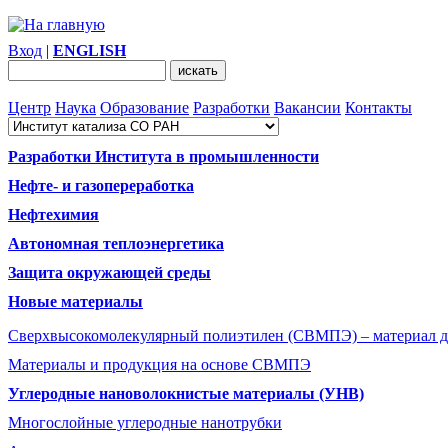
Вход
|
ENGLISH
Центр
Наука
Образование
Разработки
Вакансии
Контакты
Разработки Института в промышленности
Нефте- и газопереработка
Нефтехимия
Автономная теплоэнергетика
Защита окружающей среды
Новые материалы
Сверхвысокомолекулярный полиэтилен (СВМПЭ) – материал д
Материалы и продукция на основе СВМПЭ
Углеродные нановолокнистые материалы (УНВ)
Многослойные углеродные нанотрубки