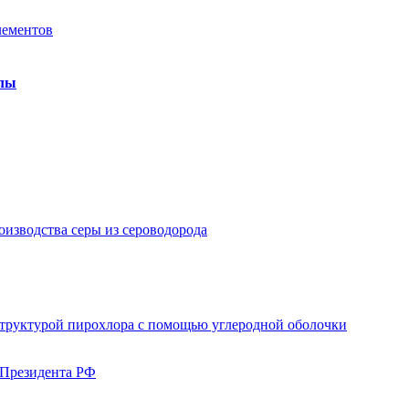
лементов
алы
изводства серы из сероводорода
структурой пирохлора с помощью углеродной оболочки
 Президента РФ