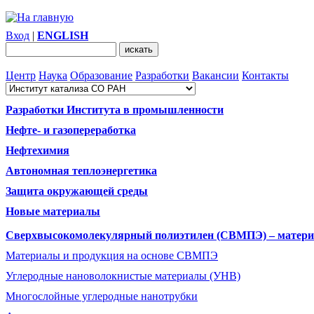
Вход
|
ENGLISH
Центр
Наука
Образование
Разработки
Вакансии
Контакты
Разработки Института в промышленности
Нефте- и газопереработка
Нефтехимия
Автономная теплоэнергетика
Защита окружающей среды
Новые материалы
Сверхвысокомолекулярный полиэтилен (СВМПЭ) – материа
Материалы и продукция на основе СВМПЭ
Углеродные нановолокнистые материалы (УНВ)
Многослойные углеродные нанотрубки