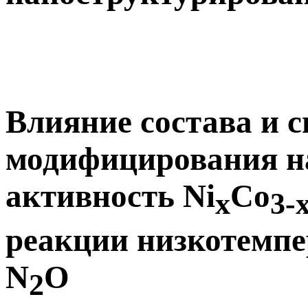
Влияние состава и с
модифицирования н
активность Ni
Co
x
3-
реакции низкотемпе
N
O
2