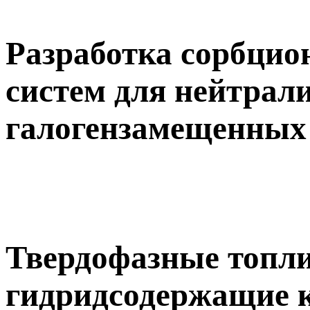
Разработка сорбцио
систем для нейтрал
галогензамещенных
Твердофазные топл
гидридсодержащие 