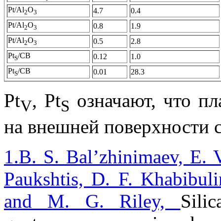
Pt/Al
O
4.7
0.4
2
3
Pt/Al
O
0.8
1.9
2
3
Pt/Al
O
0.5
2.8
2
3
Pt
/СВ
0.12
1.0
S
Pt
/СВ
0.01
28.3
S
Pt
, Pt
означают, что пл
V
S
на внешней поверхности с
1.B. S. Bal’zhinimaev, E. 
Paukshtis, D. F. Khabibuli
and M. G. Riley,
Sili