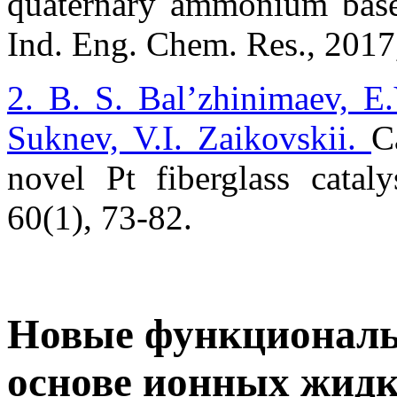
quaternary ammonium base f
Ind. Eng. Chem. Res., 2017
2. B. S. Bal’zhinimaev, E.
Suknev, V.I. Zaikovskii.
C
novel Pt fiberglass cataly
60(1), 73-82.
Новые функциональ
основе ионных жидк