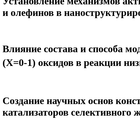
Установление механизмов акт
и олефинов в наноструктурир
Влияние состава и способа м
(Х=0-1) оксидов в реакции ни
Создание научных основ кон
катализаторов селективного 