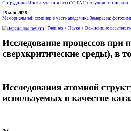
Сотрудники Института катализа СО РАН получили стипендии
25 мая 2026
Мемориальный семинар в честь академика Замараева: фотохими
|
Главная
>
Наука
>
Важнейшие результаты
Исследование процессов при 
сверхкритические среды), в 
Исследования атомной структ
используемых в качестве ката