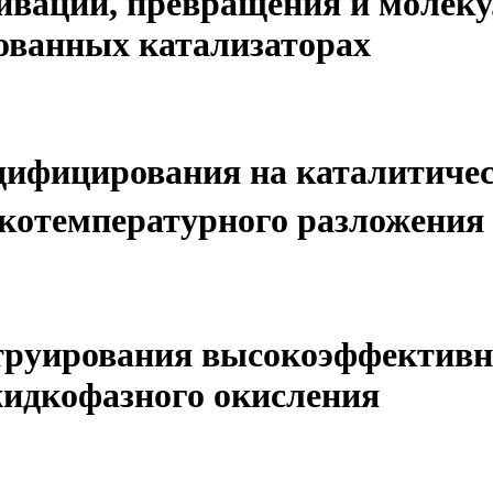
ивации, превращения и молек
ованных катализаторах
одифицирования на каталитиче
зкотемпературного разложения
струирования высокоэффектив
жидкофазного окисления