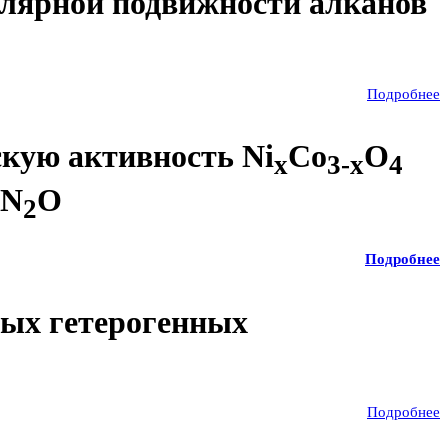
улярной подвижности алканов
Подробнее
скую активность Ni
Co
O
x
3-x
4
 N
O
2
Подробнее
ных гетерогенных
Подробнее