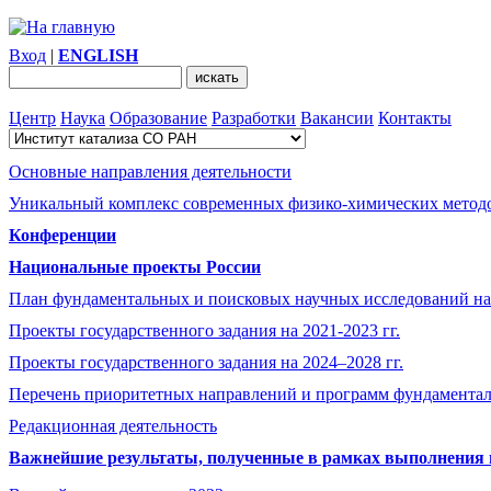
Вход
|
ENGLISH
Центр
Наука
Образование
Разработки
Вакансии
Контакты
Основные направления деятельности
Уникальный комплекс современных физико-химических методо
Конференции
Национальные проекты России
План фундаментальных и поисковых научных исследований на
Проекты государственного задания на 2021-2023 гг.
Проекты государственного задания на 2024–2028 гг.
Перечень приоритетных направлений и программ фундамента
Редакционная деятельность
Важнейшие результаты, полученные в рамках выполнения п