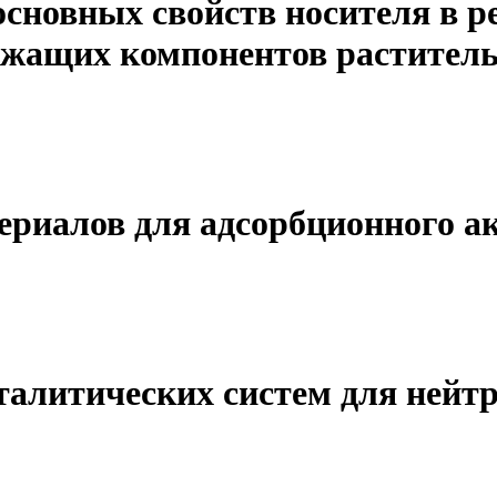
основных свойств носителя в р
ржащих компонентов раститель
ериалов для адсорбционного а
талитических систем для ней