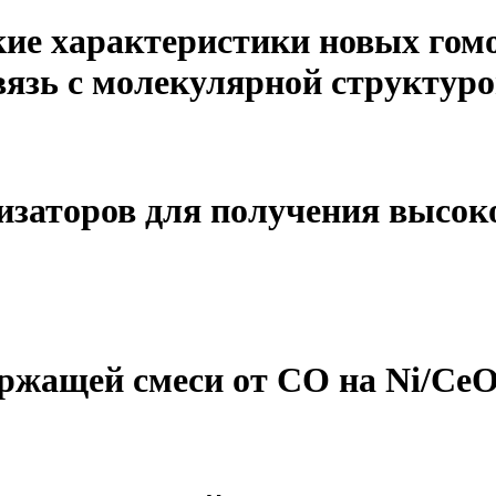
ские характеристики новых гом
связь с молекулярной структу
изаторов для получения высок
ержащей смеси от СО на Ni/Ce