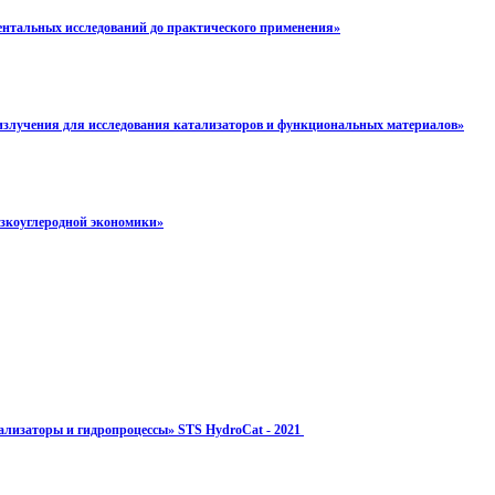
нтальных исследований до практического применения»
злучения для исследования катализаторов и функциональных материалов»
зкоуглеродной экономики»
ализаторы и гидропроцессы» STS HydroCat - 2021