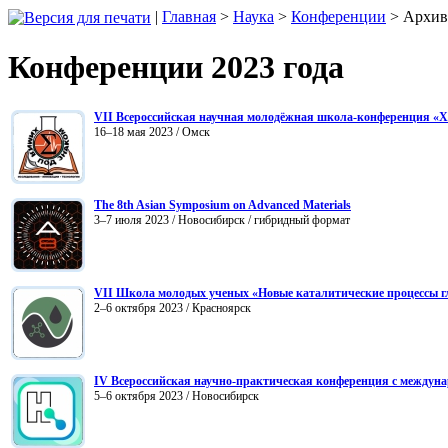
|
Главная
>
Наука
>
Конференции
> Архив
Конференции 2023 года
VII Всероссийская научная молодёжная школа-конференция «Хи
16–18 мая 2023 / Омск
The 8th Asian Symposium on Advanced Materials
3–7 июля 2023 / Новосибирск / гибридный формат
VII Школа молодых ученых «Новые каталитические процессы гл
2–6 октября 2023 / Красноярск
IV Всероссийская научно-практическая конференция с междуна
5–6 октября 2023 / Новосибирск