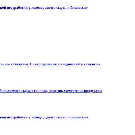
ой переработки углеводородного сырья и биомассы»
льным катализом. Синхротронные исследования в катализе»
новляемого сырья: топливо, энергия, химические продукты»
кой переработки углеводородного сырья и биомассы»