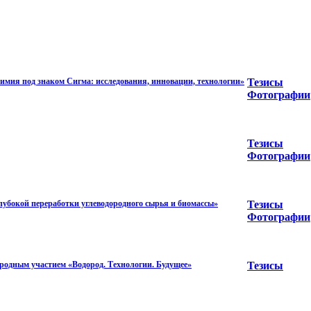
мия под знаком Сигма: исследования, инновации, технологии»
Тезисы
Фотографии
Тезисы
Фотографии
убокой переработки углеводородного сырья и биомассы»
Тезисы
Фотографии
родным участием «Водород. Технологии. Будущее»
Тезисы