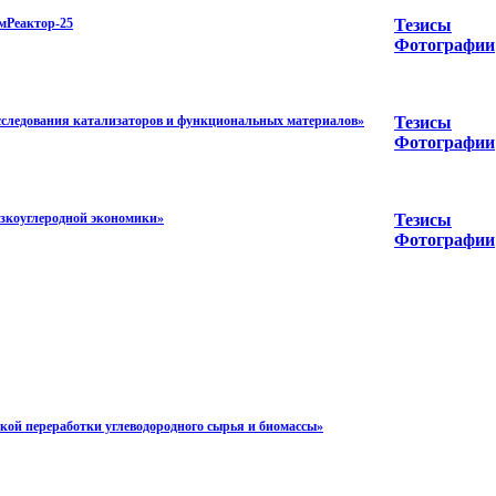
мРеактор-25
Тезисы
Фотографии
сследования катализаторов и функциональных материалов»
Тезисы
Фотографии
зкоуглеродной экономики»
Тезисы
Фотографии
ой переработки углеводородного сырья и биомассы»