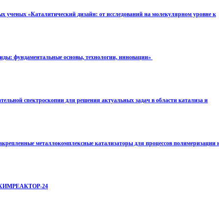
х ученых «Каталитический дизайн: от исследований на молекулярном уровне к
иды: фундаментальные основы, технологии, инновации»
тельной спектроскопии для решения актуальных задач в области катализа и
закрепленные металлокомплексные катализаторы для процессов полимеризации 
м ХИМРЕАКТОР-24