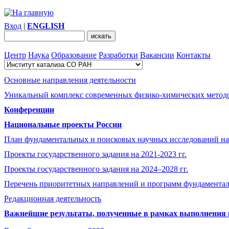
Вход
|
ENGLISH
Центр
Наука
Образование
Разработки
Вакансии
Контакты
Основные направления деятельности
Уникальный комплекс современных физико-химических методо
Конференции
Национальные проекты России
План фундаментальных и поисковых научных исследований на
Проекты государственного задания на 2021-2023 гг.
Проекты государственного задания на 2024–2028 гг.
Перечень приоритетных направлений и программ фундамента
Редакционная деятельность
Важнейшие результаты, полученные в рамках выполнения п