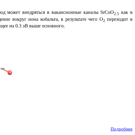
ород может внедряться в вакансионные каналы SrCoO
как в
2.5
ние вокруг иона кобальта, в результате чего O
переходит в
2
щее на 0.3 эВ выше основного.
Подробнее