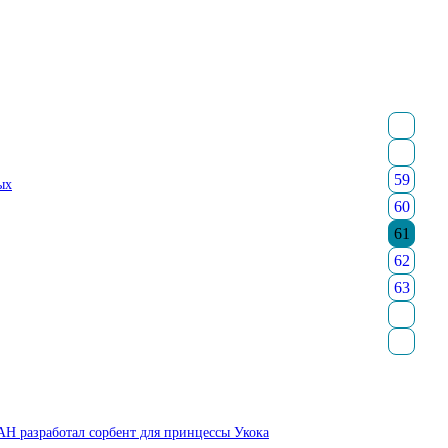
59
ых
60
61
62
63
АН разработал сорбент для принцессы Укока