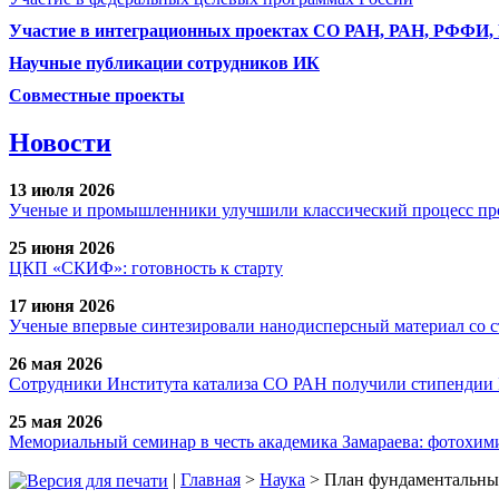
Участие в интеграционных проектах СО РАН, РАН, РФФИ
Научные публикации сотрудников ИК
Совместные проекты
Новости
13 июля 2026
Ученые и промышленники улучшили классический процесс про
25 июня 2026
ЦКП «СКИФ»: готовность к старту
17 июня 2026
Ученые впервые синтезировали нанодисперсный материал со 
26 мая 2026
Сотрудники Института катализа СО РАН получили стипендии
25 мая 2026
Мемориальный семинар в честь академика Замараева: фотохими
|
Главная
>
Наука
> План фундаментальных