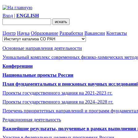
Вход
|
ENGLISH
Центр
Наука
Образование
Разработки
Вакансии
Контакты
Основные направления деятельности
Уникальный комплекс современных физико-химических методо
Конференции
Национальные проекты России
План фундаментальных и поисковых научных исследований 
Проекты государственного задания на 2021-2023 гг.
Проекты государственного задания на 2024–2028 гг.
Перечень приоритетных направлений и программ фундамента
Редакционная деятельность
Важнейшие результаты, полученные в рамках выполнения п
Участие в федеральных целевых программах России