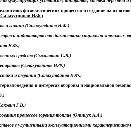
о
-аккумулирующих устройств, аппаратов, систем передачи и п
еханизмов физиологических процессов и создание на их осн
(
Салахутдинов
Н.Ф.
)
тв и вакцин (
Салахутдинов
Н.Ф.)
нсоров и индикаторов для диагностики социально значимых заб
нов
Н.Ф.)
твенных средств (
Сысолятин
С.В.)
епаратов (
Салахутдинов
Н.Ф.)
остики и терапии (
Салахутдинов
Н.Ф.)
териаловедения в интересах обороны и национальной безопас
.)
Сакович
Г.В.)
ования процессов горения топлив (
Онищук
А.А.)
составов с улучшенными эксплуатационными характеристиками