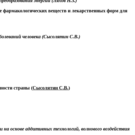
реобразования энергии (Ляхов Н.З.)
ове фармакологических веществ и лекарственных форм для
олеваний человека (
Сысолятин
С.В.)
ности страны (
Сысолятин
С.В.
)
 на основе аддитивных технологий, волнового воздействия