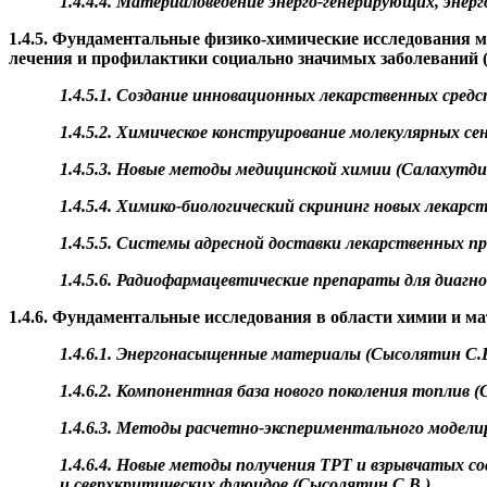
1.4.4.4. Материаловедение
энерго
-генерирующих,
энерг
1.4.5. Фундаментальные физико-химические исследования м
лечения и профилактики социально значимых заболеваний 
1.4.5.1. Создание инновационных лекарственных средс
1.4.5.2. Химическое конструирование молекулярных се
1.4.5.3. Новые методы медицинской химии (
Салахутди
1.4.5.4. Химико-биологический скрининг новых лекарс
1.4.5.5. Системы адресной доставки лекарственных пр
1.4.5.6. Радиофармацевтические препараты для диагн
1.4.6. Фундаментальные исследования в области химии и ма
1.4.6.1.
Энергонасыщенные
материалы (
Сысолятин
С.В
1.4.6.2. Компонентная база нового поколения топлив (
1.4.6.3. Методы расчетно-экспериментального моделир
1.4.6.4. Новые методы получения ТРТ и взрывчатых 
и сверхкритических флюидов (
Сысолятин
С.В.)