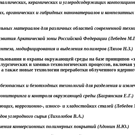
таллических, керамических и углеродсодержащих композицион
их
, органических и гибридных
наноматериалов
и композитны
альных материалов для различных областей современной техн
развития Арктической зоны Российской Федерации (Лебедев М.П
нтеза, модифицирования и выделения полимеров (Ляхов Н.З.)
льзования и охраны окружающей среды на базе принципов «
ллургических и химико-технологических процессов, включая 
 а также новые технологии переработки облученного ядерно
и безопасных и безотходных технологий для разделения и изв
 мониторинга и контроля окружающей среды (
Багрянская
Е.Г.)
еющих, коррозионн
о-
,
износо
- и хладостойких сталей (Лебедев 
дов углеродного сырья (
Лихолобов
В.А.)
учения конверсионных полимерных покрытий (
Адонин
Н.Ю.)