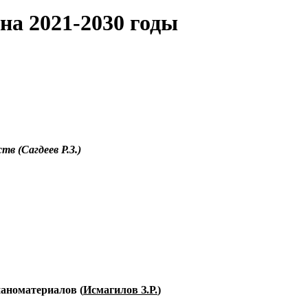
на 2021-2030 годы
в (Сагдеев Р.З.)
наноматериалов
(
Исмагилов З.Р.
)