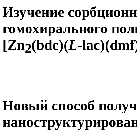
Изучение сорбционн
гомохирального пол
[Zn
(bdc)(
L
-lac)(dmf
2
Новый способ полу
наноструктурирова