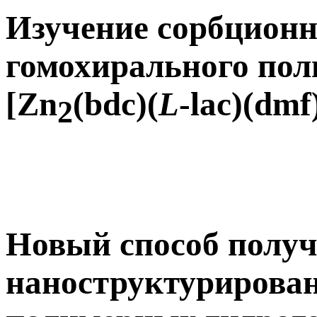
Изучение сорбционн
гомохирального пол
[Zn
(bdc)(
L
-lac)(dmf
2
Новый способ полу
наноструктурирова