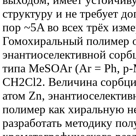
структуру и не требует д
пор ~5A во всех трёх изм
Гомохиральный полимер о
энантиоселективной сорб
типа
MeSOAr (Ar = Ph, p-
CH2Cl2. Величина сорбции
атом Zn, энантиоселектив
полимер как хиральную н
разработать методику пол