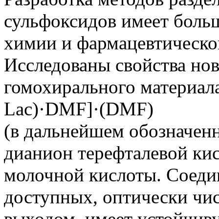
сульфоксидов имеет больш
химии и фармацевтическ
Исследованы свойства нов
гомохирального материал
Lac)·DMF]·(DMF)
(в дальнейшем обозначен
дианион терефталевой ки
молочной кислоты. Соедин
доступных, оптически чис
выходом, имеет устойчи