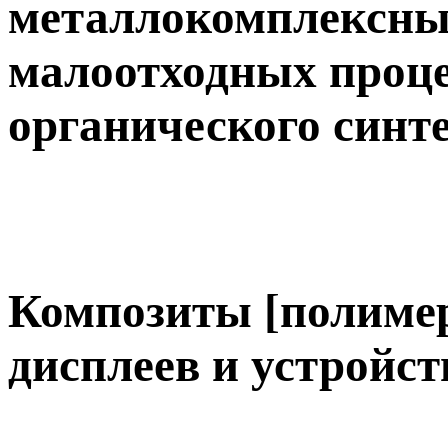
металлокомплексных
малоотходных проце
органического синт
Композиты [полим
дисплеев и устройс