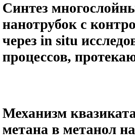
Синтез многослойн
нанотрубок с контр
через in situ иссле
процессов, протекаю
Механизм квазиката
метана в метанол н