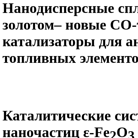
Нанодисперсные сп
золотом– новые СО
катализаторы для а
топливных элемент
Каталитические сис
наночастиц ε-Fe
O
2
3