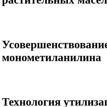
Усовершенствование
монометиланилина
Технология утилиз