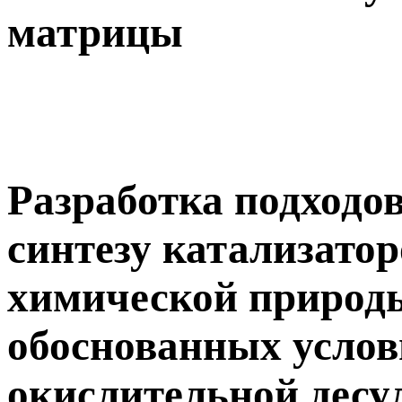
матрицы
Разработка подходо
синтезу катализато
химической природы
обоснованных услов
окислительной дес