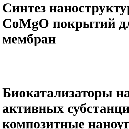
Синтез нанострукт
СoMgO покрытий дл
мембран
Биокатализаторы на
активных субстанц
композитные наноу