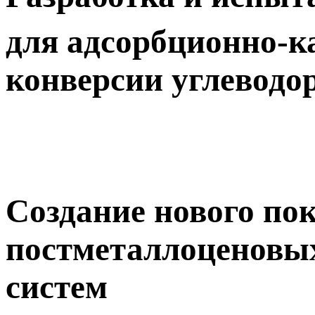
для адсорбционно-к
конверсии углеводо
Создание нового по
постметаллоценовы
систем