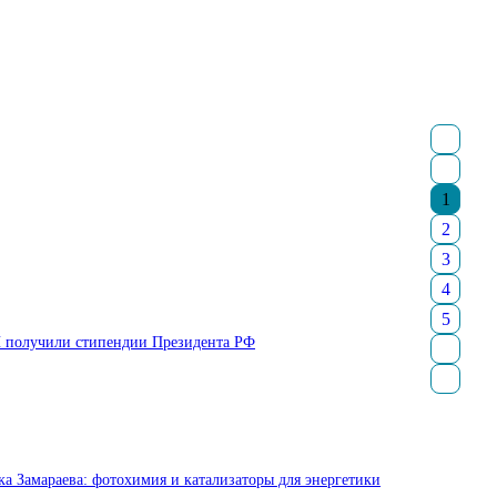
1
2
3
4
5
Н получили стипендии Президента РФ
а Замараева: фотохимия и катализаторы для энергетики