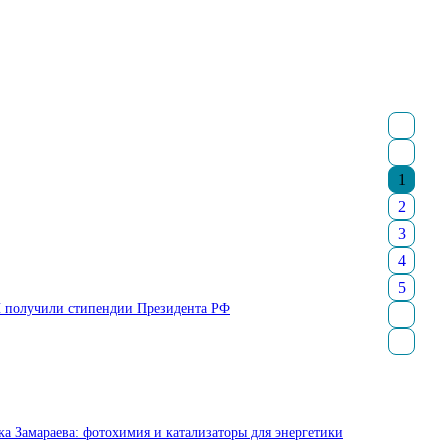
1
2
3
4
5
Н получили стипендии Президента РФ
а Замараева: фотохимия и катализаторы для энергетики