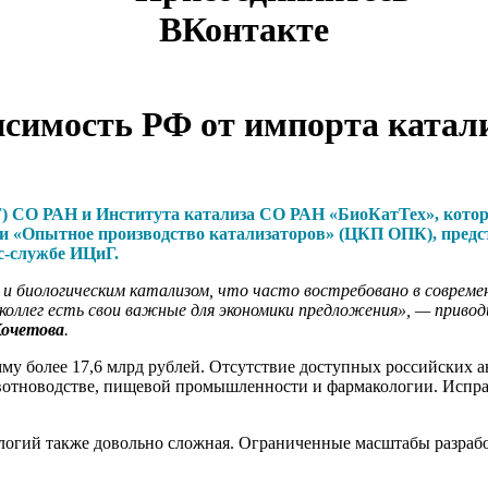
ВКонтакте
исимость РФ от импорта катал
) СО РАН и Института катализа СО РАН «БиоКатТех», котор
 и «Опытное производство катализаторов» (ЦКП ОПК), пред
с-службе ИЦиГ.
и биологическим катализом, что часто востребовано в соврем
 коллег есть свои важные для экономики предложения», — прив
Кочетова
.
мму более 17,6 млрд рублей. Отсутствие доступных российских 
вотноводстве, пищевой промышленности и фармакологии. Испр
логий также довольно сложная. Ограниченные масштабы разрабо