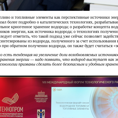
опливо и топливные элементы как перспективные источники эне
азал более подробно о каталитических технологиях, разрабатыв
ельное криогенное хранение водорода; о разработке концепта вод
иков энергии, как источника водорода; о технологиях получени
 Следует отметить, что такой подход уже сейчас позволяет зад
интезированы из водорода, полученного за счет использования
о при обратном получении водорода, он также будет считаться «з
о есть тенденция на увеличение доли возобновляемых источнико
хранения энергии — надо помнить, что водород выступает как э
ехнологии призваны сделать более безопасным и удобным хранен