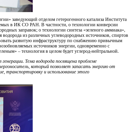
ргии» заведующий отделом гетерогенного катализа Института
аемых в ИК СО РАН. В частности, о технологии конверсии
ородных заправок; о технологии синтеза «зеленого аммиака»,
я водорода из различных углеводородных источников, спиртов
ействовать развитую инфраструктуру по снабжению привычным
 возобновляемых источников энергии, одновременно с
еленым» – технология в целом будет углерод-нейтральной.
в генерации. Тема водорода посвящена проблеме
нергоноситель, который позволяет запасать энергию от
ие, транспортировку и использование этого