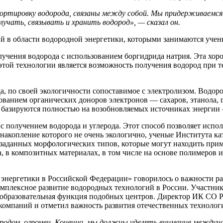
портировку водорода, связаны между собой. Мы придерживаемся
учать, связывать и хранить водород», — сказал он.
й в области водородной энергетики, которыми занимаются учен
лучения водорода с использованием боргидрида натрия. Эта хо
той технологии является возможность получения водород при т
, по своей экологичности сопоставимое с электролизом. Водор
ьзованием органических доноров электронов — сахаров, этанола
 базируются полностью на возобновляемых источниках энергии –
 получением водорода и углерода. Этот способ позволяет испол
д, накопление которого не очень экологично, ученые Института
заданных морфологических типов, которые могут находить прим
 в композитных материалах, в том числе на основе полимеров ил
 энергетики в Российской Федерации» говорилось о важности р
омплексное развитие водородных технологий в России. Участни
е образовательная функция подобных центров. Директор ИК СО
компаний и отметил важность развития отечественных технолог
ородом, огромен. Конечно, мы должны уделять внимание междуна