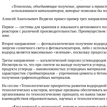
«Технологии, объединяющие получение, хранение и транс
использованием катализаторов, которые позволяли бы пол
Алексей Анатольевич Ведягин привел пример трех направлени
Первое — системы для хранения и локального автономного по
реакторов с различной производительностью. Преимуществом э
зоне.
Второе направление — фотокаталитическое получение водорода
энергии солнечного света и фотокатализаторов, либо с испол
водород является максимально «зеленым», поскольку процессы
Третье направление — каталитический пиролиз углеводородов с
Несмотря на то, что при синтезе на выходе получается углеро
продукта углерода – нановолокнистых углеродных материалов 
характеристик стройматериалов – упрочнения цемента и бетона,
получения графеноподобных материалов.
На сессии «Технологические приоритеты развития водородной
технологических кластеров, которые призваны обеспечивать к
организованы по технологическому принципу, но важна такж
взаимодействия образовательных, научных и технологических 
«Круг компаний и организаций, которые занимаются вод