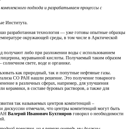
 комплексного подхода и разрабатываем процессы с
ые Института.
рошо разработанная технология — уже готовы опытные образцы
емпературе окружающей среды, в том числе в Арктической
од получают либо при разложении воды с использованием
, глицерина, муравьиной кислоты. Получаемый таким образом
 солнечном свете, воде и органике.
ьзовать как природный, так и попутные нефтяные газы.
 катализа СО РАН нашли решение. Это получение товарного
енение в различных сферах, например, для улучшения
и керамики, в составе буровых растворов, а также для
азвития так называемых центров компетенций –
ки дискуссии отмечали, что центры компетенций могут быть
 РАН
Валерий Иванович Бухтияров
говорил о необходимости
ий.
родной повестке, но в первую очередь мы должны