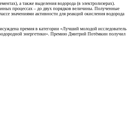
ентах), а также выделения водорода (в электролизерах).
данных процессах – до двух порядков величины. Полученные
лассе значениями активности для реакций окисления водорода
рисуждена премия в категории «Лучший молодой исследователь
ля водородной энергетики». Премию Дмитрий Потёмкин получил