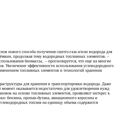
ов нового способа получения синтез-газа и/или водорода для
ёмкин, продолжая тему водородных топливных элементов. –
спользования биомассы, – прогнозируется, что еще на многие
ния. Увеличение эффективности использования углеводородного
рименением топливных элементов и технологий хранения
раструктуры для хранения и транспортировки водорода. Даже
 момент оказывается недостаточно для удовлетворения нужд
ановок на основе топливных элементов, проявляют интерес к
и: бензина, пропан-бутана, авиационного керосина и
 углеводородных топлив на единицу объема содержится