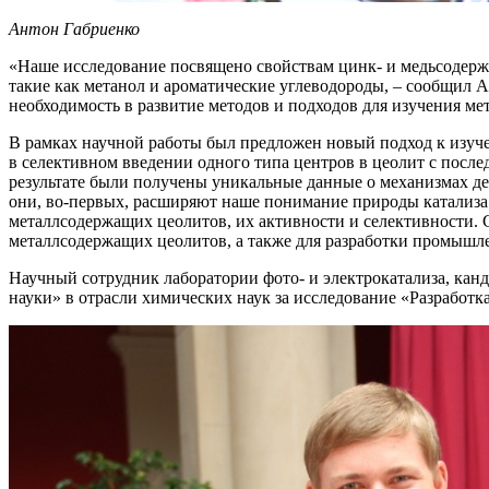
Антон Габриенко
«Наше исследование посвящено свойствам цинк- и медьсодерж
такие как метанол и ароматические углеводороды, – сообщил 
необходимость в развитие методов и подходов для изучения ме
В рамках научной работы был предложен новый подход к изуч
в селективном введении одного типа центров в цеолит с посл
результате были получены уникальные данные о механизмах д
они, во-первых, расширяют наше понимание природы катализа 
металлсодержащих цеолитов, их активности и селективности. 
металлсодержащих цеолитов, а также для разработки промышл
Научный сотрудник лаборатории фото- и электрокатализа, ка
науки» в отрасли химических наук за исследование «Разработк