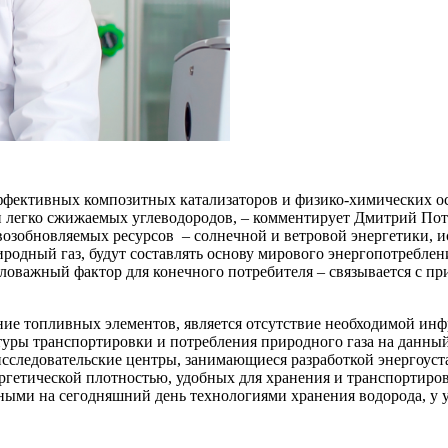
фективных композитных катализаторов и физико-химических осн
 легко сжижаемых углеводородов, – комментирует Дмитрий Пот
 возобновляемых ресурсов – солнечной и ветровой энергетики, и
иродный газ, будут составлять основу мирового энергопотребле
ловажный фактор для конечного потребителя – связывается с п
е топливных элементов, является отсутствие необходимой инф
уры транспортировки и потребления природного газа на данный
сследовательские центры, занимающиеся разработкой энергоуст
гетической плотностью, удобных для хранения и транспортировк
упными на сегодняшний день технологиями хранения водорода, у