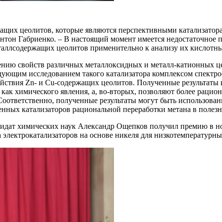
ащих цеолитов, которые являются перспективными катализатора
Антон Габриенко. – В настоящий момент имеется недостаточное 
таллсодержащих цеолитов применительно к анализу их кислотных
ению свойств различных металлоксидных и металл-катионных ц
едующим исследованием такого катализатора комплексом спектр
ействия Zn- и Cu-содержащих цеолитов. Полученные результаты
как химического явления, а, во-вторых, позволяют более рацио
Соответственно, полученные результаты могут быть использова
енных катализаторов рациональной переработки метана в полез
ндидат химических наук Александр Ощепков получил премию в 
а электрокатализаторов на основе никеля для низкотемпературн