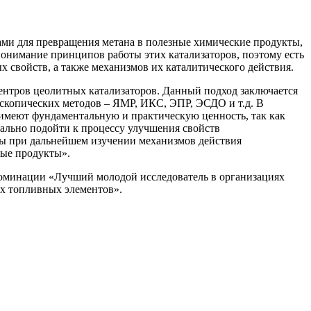
ми для превращения метана в полезные химические продукты,
понимание принципов работы этих катализаторов, поэтому есть
 свойств, а также механизмов их каталитического действия.
ентров цеолитных катализаторов. Данный подход заключается
оскопических методов – ЯМР, ИКС, ЭПР, ЭСДО и т.д. В
 имеют фундаментальную и практическую ценность, так как
нально подойти к процессу улучшения свойств
ны при дальнейшем изучении механизмов действия
ные продукты».
номинации «Лучший молодой исследователь в организациях
ых топливных элементов».