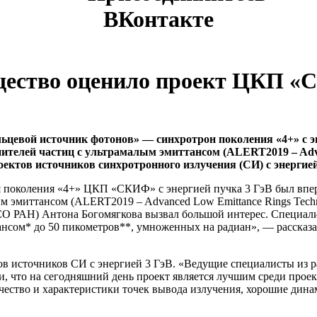
ВКонтакте
щество оценило проект ЦКП 
ьцевой источник фотонов» — синхротрон поколения «4+» с 
ителей частиц с ультрамалым эмиттансом (ALERT2019 – Advan
тов источников синхротронного излучения (СИ) с энергией
я поколения «4+» ЦКП «СКИФ» с энергией пучка 3 ГэВ был впе
м эмиттансом (ALERT2019 – Advanced Low Emittance Rings Techn
О РАН) Антона Богомягкова вызвал большой интерес. Специали
нсом* до 50 пикометров**, умноженных на радиан», — рассказа
 источников СИ с энергией 3 ГэВ. «Ведущие специалисты из р
или, что на сегодняшний день проект является лучшим среди про
личество и характеристики точек вывода излучения, хорошие ди