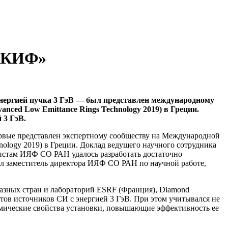
«СКИФ»
энергией пучка 3 ГэВ — был представлен международному
ced Low Emittance Rings Technology 2019) в Греции.
 3 ГэВ.
рвые представлен экспертному сообществу на Международной
ology 2019) в Греции. Доклад ведущего научного сотрудника
стам ИЯФ СО РАН удалось разработать достаточно
л заместитель директора ИЯФ СО РАН по научной работе,
азных стран и лабораторий ESRF (Франция), Diamond
ектов источников СИ с энергией 3 ГэВ. При этом учитывался не
намические свойства установки, повышающие эффективность ее