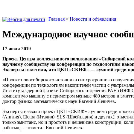
|
Главная
>
Новости и объявления
Международное научное сооб
17 июля 2019
Проект Центра коллективного пользования «Сибирский кол
научному сообществу на конференции по технологиям накоп
Эксперты отметили, что ЦКП «СКИФ» — лучший среди проек
«Проект новосибирского источника синхротронного излучени
конференции по технологиям накопителей частиц с ультрамалы
Института ядерной физики Сибирского отделения РАН (ИЯФ С
компактную машину с периметром меньше 480 метров и эмитта
доктор физико-математических наук Евгений Левичев.
Эксперты назвали проект ЦКП «СКИФ» лучшим среди проектов
(Англия), Elettra (Италия), SLS (Швейцария) и других), отмет
только эмиттанс, но и простота и дешевизна конструкции, ко
работы», — отметил Евгений Левичев.