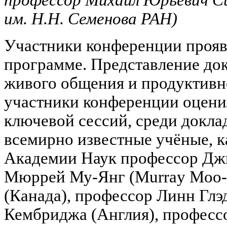
профессор Михаил Юрьевич С
им. Н.Н. Семенова РАН)
Участники конференции прояв
программе. Представление до
живого общения и продуктивн
участники конференции оцени
ключевой сессий, среди докла
всемирно известные учёные, к
Академии Наук профессор Джин
Мюррей Му-Янг (Murray Moo-Y
(Канада), профессор Линн Глэ
Кембриджа (Англия), профессо