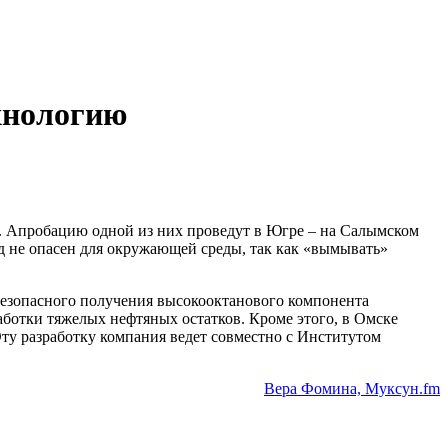
хнологию
. Апробацию одной из них проведут в Югре – на Салымском
д не опасен для окружающей среды, так как «вымывать»
 безопасного получения высокооктанового компонента
аботки тяжелых нефтяных остатков. Кроме этого, в Омске
Эту разработку компания ведет совместно с Институтом
Вера Фомина, Муксун.fm