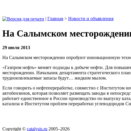
|
Главная
>
Новости и объявления
На Салымском месторождении
29 июля 2013
На Салымском месторождении опробуют инновационную тех
«Газпром нефть» меняет подходы к добыче нефти. Для повыше
месторождении. Начальник департамента стратегического план
трудноизвлекаемые запасы будут… жидким мылом.
Если говорить о нефтепереработке, совместно с Институтом н
автобензинов, которая позволяет размещать заводы в непосред
работает единственное в России производство по выпуску кат
катализа и Институтом проблем переработки углеводородов С
Copyright ©
catalysis.ru
2005–2026