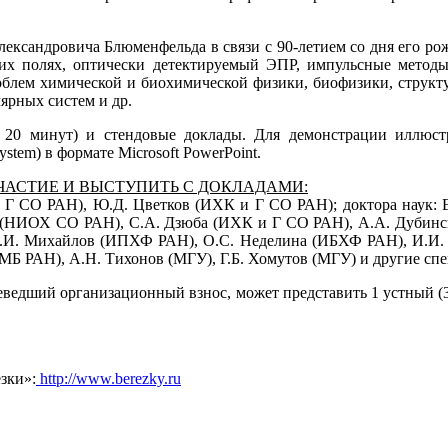
ксандровича Блюменфельда в связи с 90-летием со дня его ро
х полях, оптически детектируемый ЭПР, импульсные методы,
блем химической и биохимической физики, биофизики, структу
ярных систем и др.
 20 минут) и стендовые доклады. Для демонстрации иллюст
tem) в формате Microsoft PowerPoint.
ЧАСТИЕ И ВЫСТУПИТЬ С ДОКЛАДАМИ:
Г СО РАН), Ю.Д. Цветков (ИХК и Г СО РАН); доктора наук: 
в (НИОХ СО РАН), С.А. Дзюба (ИХК и Г СО РАН), А.А. Дубин
 А.И. Михайлов (ИПХФ РАН), О.С. Неделина (ИБХФ РАН), И.И
МБ РАН), А.Н. Тихонов (МГУ), Г.Б. Хомутов (МГУ) и другие сп
едший организационный взнос, может представить 1 устный (30
езки»:
http://www.berezky.ru