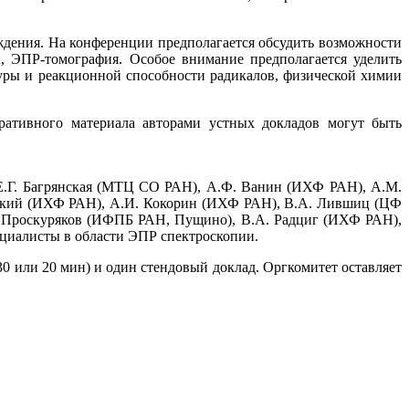
ждения. На конференции предполагается обсудить возможности
 ЭПР-томография. Особое внимание предполагается уделить
ры и реакционной способности радикалов, физической химии
ративного материала авторами устных докладов могут быть
Е.Г. Багрянская (МТЦ СО РАН), А.Ф. Ванин (ИХФ РАН), А.М.
ский (ИХФ РАН), А.И. Кокорин (ИХФ РАН), В.А. Лившиц (ЦФ
. Проскуряков (ИФПБ РАН, Пущино), В.А. Радциг (ИХФ РАН),
ециалисты в области ЭПР спектроскопии.
 или 20 мин) и один стендовый доклад. Оргкомитет оставляет