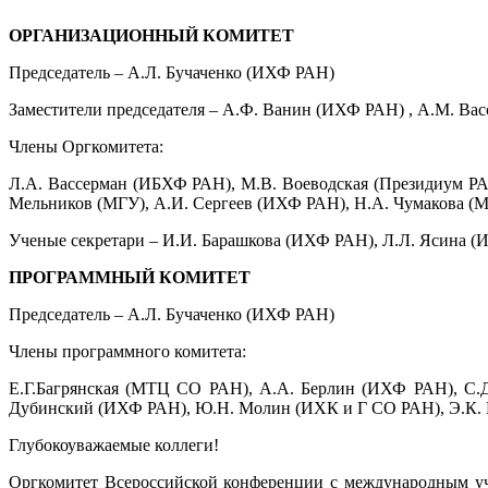
ОРГАНИЗАЦИОННЫЙ КОМИТЕТ
Председатель – А.Л. Бучаченко (ИХФ РАН)
Заместители председателя – А.Ф. Ванин (ИХФ РАН) , А.М. В
Члены Оргкомитета:
Л.А. Вассерман (ИБХФ РАН), М.В. Воеводская (Президиум Р
Мельников (МГУ), А.И. Сергеев (ИХФ РАН), Н.А. Чумакова (
Ученые секретари – И.И. Барашкова (ИХФ РАН), Л.Л. Ясина 
ПРОГРАММНЫЙ КОМИТЕТ
Председатель – А.Л. Бучаченко (ИХФ РАН)
Члены программного комитета:
Е.Г.Багрянская (МТЦ СО РАН), А.А. Берлин (ИХФ РАН), С
Дубинский (ИХФ РАН), Ю.Н. Молин (ИХК и Г СО РАН), Э.К. Ру
Глубокоуважаемые коллеги!
Оргкомитет Всероссийской конференции с международным уча