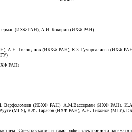
ассерман (ИХФ РАН), А.И. Кокорин (ИХФ РАН)
АН), А.Н. Голощапов (ИБХФ РАН), К.З. Гумаргалиева (ИХФ РАН
МГУ)
(ИХФ РАН)
.Д. Варфоломеев (ИБХФ РАН), А.М.Вассерман (ИХФ РАН), И.
уге (МГУ), В.Ф. Тарасов (ИХФ РАН), А.Н. Тихонов (МГУ), Г.Б
стием "Спектроскопия и томография электронного парамагнитн