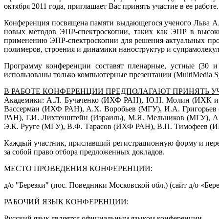
октября 2011 года, приглашает Вас принять участие в ее работе.
Конференция посвящена памяти выдающегося ученого Льва Але
новых методов ЭПР-спектроскопии, таких как ЭПР в высоки
применению ЭПР-спектроскопии для решения актуальных про
полимеров, строения и динамики наноструктур и супрамолекул
Программу конференции составят пленарные, устные (30 и
использованы только компьютерные презентации (MultiMedia Sys
В РАБОТЕ КОНФЕРЕНЦИИ ПРЕДПОЛАГАЮТ ПРИНЯТЬ У
Академики: А.Л. Бучаченко (ИХФ РАН), Ю.Н. Молин (ИХК и 
Вассерман (ИХФ РАН), А.Х. Воробьев (МГУ), И.А. Григорье
РАН), Г.И. Лихтенштейн (Израиль), М.Я. Мельников (МГУ),
Э.К. Рууге (МГУ), В.Ф. Тарасов (ИХФ РАН), В.П. Тимофеев (И
Каждый участник, приславший регистрационную форму и перев
за собой право отбора предложенных докладов.
МЕСТО ПРОВЕДЕНИЯ КОНФЕРЕНЦИИ:
д/о "Березки" (пос. Поведники Московской обл.) (сайт д/о «Бер
РАБОЧИЙ ЯЗЫК КОНФЕРЕНЦИИ:
Русский язык является официальным языком конференции