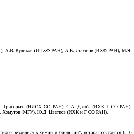
), А.В. Куликов (ИПХФ РАН), А.В. Лобанов (ИХФ РАН), М.Я.
А. Григорьев (НИОХ СО РАН), С.А. Дзюба (ИХК Г СО РАН),
. Хомутов (МГУ), Ю.Д. Цветков (ИХК и Г СО РАН).
ого резонанса в химии и биологии", которая состоится 6-10