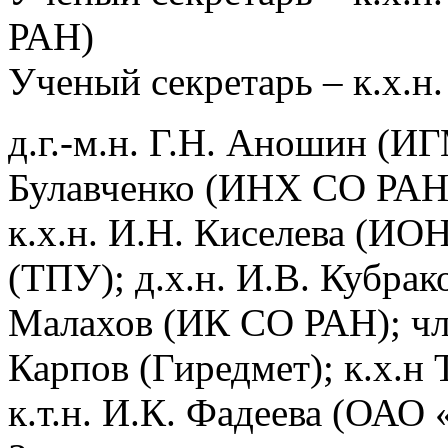
РАН)
Ученый секретарь – к.х.н
д.г.-м.н. Г.Н. Аношин (ИГ
Булавченко (ИНХ СО РАН
к.х.н. И.Н. Киселева (ИОН
(ТПУ); д.х.н. И.В. Кубрак
Малахов (ИК СО РАН); ч
Карпов (Гиредмет); к.х.н
к.т.н. И.К. Фадеева (ОАО