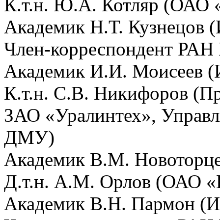
К.т.н. Ю.А. Котляр (ОАО
Академик Н.Т. Кузнецов
Член-корреспондент РАН
Академик И.И. Моисеев 
К.т.н. С.В. Никифоров (П
ЗАО «Уралинтех», Управ
ДМУ)
Академик В.М. Новоторц
Д.т.н. А.М. Орлов (ОАО «
Академик В.Н. Пармон (