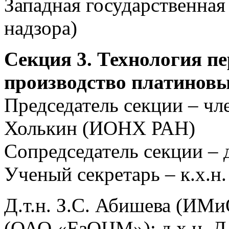
Западная государственна
надзора)
Секция 3. Технология п
производство платиновы
Председатель секции – чл
Холькин (ИОНХ РАН)
Сопредседатель секции – 
Ученый секретарь – к.х.
Д.т.н. З.С. Абишева (ИМиО
(ОАО «ЕзОЦМ»); д.х.н. Д