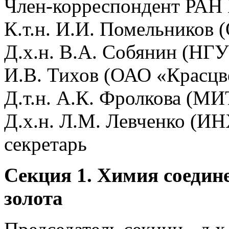
Член-корреспондент РАН
К.т.н. И.И. Помельников
Д.х.н. В.А. Собянин (НГУ
И.В. Тихов (ОАО «Красцве
Д.т.н. А.К. Фролкова (М
Д.х.н. Л.М. Левченко (И
секретарь
Секция 1. Химия соедин
золота