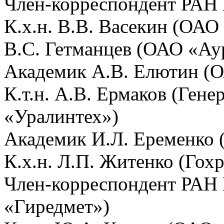
Член-корреспондент РАН 
К.х.н. В.В. Васекин (ОА
В.С. Гетманцев (ОАО «Ау
Академик А.В. Елютин (
К.т.н. А.В. Ермаков (Ген
«Уралинтех»)
Академик И.Л. Еременко
К.х.н. Л.П. Житенко (Гох
Член-корреспондент РАН
«Гиредмет»)