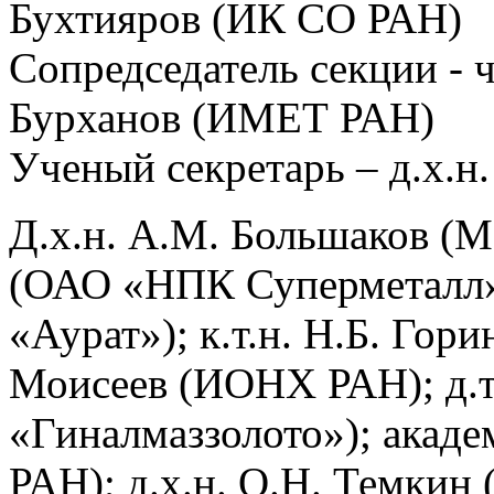
Бухтияров (ИК СО РАН)
Сопредседатель секции - 
Бурханов (ИМЕТ РАН)
Ученый секретарь – д.х.н
Д.х.н. А.М. Большаков (М
(ОАО «НПК Суперметалл»
«Аурат»); к.т.н. Н.Б. Го
Моисеев (ИОНХ РАН); д.т
«Гиналмаззолото»); акад
РАН); д.х.н. О.Н. Темкин