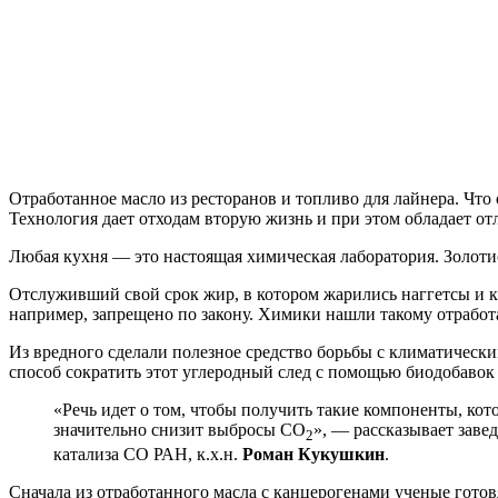
Отработанное масло из ресторанов и топливо для лайнера. Чт
Технология дает отходам вторую жизнь и при этом обладает о
Любая кухня — это настоящая химическая лаборатория. Золотис
Отслуживший свой срок жир, в котором жарились наггетсы и к
например, запрещено по закону. Химики нашли такому отработ
Из вредного сделали полезное средство борьбы с климатически
способ сократить этот углеродный след с помощью биодобавок 
«Речь идет о том, чтобы получить такие компоненты, кот
значительно снизит выбросы СО
», — рассказывает зав
2
катализа СО РАН, к.х.н.
Роман Кукушкин
.
Сначала из отработанного масла с канцерогенами ученые готов