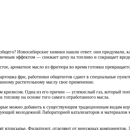
о общего? Новосибирские химики нашли ответ: они придумали, к
тличным эффектом — снижает цену на топливо и сокращает вред
тое, ароматное масло из фритюра во время готовки превращаетс
артошка фри, работники общепитов сдают в специальные пункты
анному растительному маслу свое применение.
м кризисом. Одна из его причин — углекислый газ, который попа
к топливу на основе того самого отработанного масла.
орые можно добавить к существующим традиционным видам кероси
едующий молодежной Лабораторией катализаторов и материалов
ят вторсырье. Фильтруют, отделяют от ненужных компонентов. З